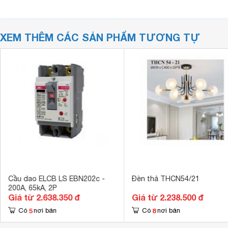
XEM THÊM CÁC SẢN PHẨM TƯƠNG TỰ
Cầu dao ELCB LS EBN202c -
Đèn thả THCN54/21
200A, 65kA, 2P
Giá từ 2.638.350 đ
Giá từ 2.238.500 đ
5
8
Có
nơi bán
Có
nơi bán