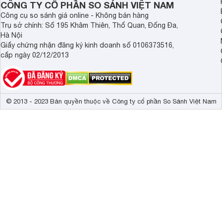
CÔNG TY CỔ PHẦN SO SÁNH VIỆT NAM
Công cụ so sánh giá online - Không bán hàng
Wifi
Wi-Fi 802.11 
Trụ sở chính: Số 195 Khâm Thiên, Thổ Quan, Đống Đa,
GPS
A-GPS 
Hà Nội
Giấy chứng nhận đăng ký kinh doanh số 0106373516,
Bluetooth
v4.2, A2DP 
cấp ngày 02/12/2013
Kết nối USB
microUSB 2.
Hồng ngoại
Không 
© 2013 - 2023 Bản quyền thuộc về Công ty cổ phần So Sánh Việt Nam
NFC
Không 
Jack tai nghe
3.5 mm 
Dung lượng pin
6000 mAh
Nghe FM Radio
Có 
Lưu trữ cuộc gọi
Có 
Cùng với thiết kế
camera
trước cách điệu giọt nước và tỷ l
Xem phim định dạng
3GP, AVI, H.
mái khi dùng máy.
Nghe nhạc định dạng
MP3, WMA, A
Cấu hình đủ dùng