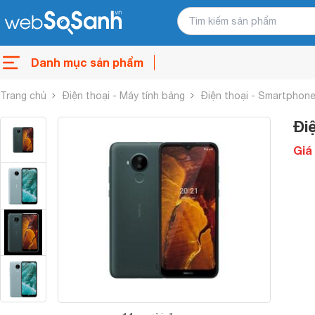
Danh mục sản phẩm
Trang chủ
Điện thoại - Máy tính bảng
Điện thoại - Smartphon
Đi
Giá 