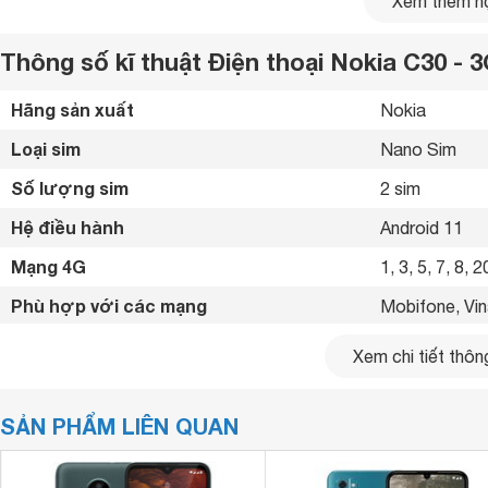
Xem thêm nộ
Thông số kĩ thuật Điện thoại Nokia C30 -
Hãng sản xuất
Nokia 
Loại sim
Nano Sim 
Số lượng sim
2 sim 
Hệ điều hành
Android 11 
Mạng 4G
1, 3, 5, 7, 8, 
Phù hợp với các mạng
Mobifone, Vina
Ở mặt trước, điện thoại
Nokia C30
sử dụng thiết kế màn hì
Bàn phím Qwerty hỗ trợ
Có 
Xem chi tiết thông
dưới vẫn khá dày để đặt vừa logo
NOKIA
. Điện thoại Noki
Kích thước
177.7 x 79.1 
lưng, đưa tới nhiều tiện lợi khi mở khóa màn hình.
SẢN PHẨM LIÊN QUAN
Trọng lượng
Màn hình hiển thị chất lượng
237 g
HMD Global trang bị cho điện thoại Nokia C30 màn hình IPS
Kiểu màn hình
IPS LCD 
độ điểm ảnh 257ppi đưa tới khả năng hiển thị sắc nét với 