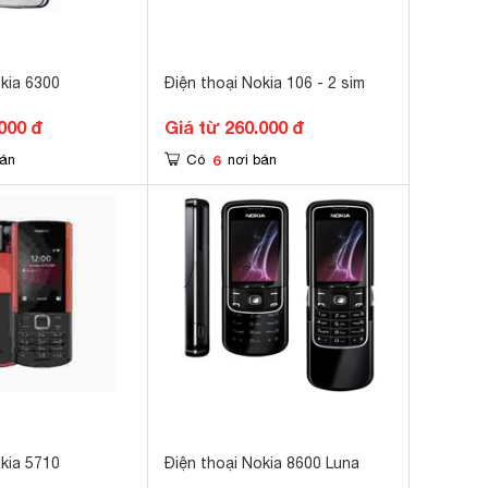
okia 6300
Điện thoại Nokia 106 - 2 sim
000 đ
Giá từ 260.000 đ
6
bán
Có
nơi bán
okia 5710
Điện thoại Nokia 8600 Luna