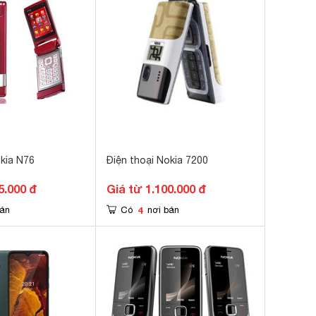
okia N76
Điện thoại Nokia 7200
5.000 đ
Giá từ 1.100.000 đ
4
bán
Có
nơi bán