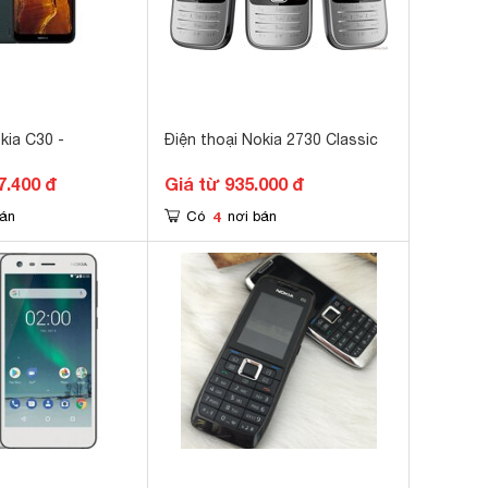
kia C30 -
Điện thoại Nokia 2730 Classic
7.400 đ
Giá từ 935.000 đ
4
bán
Có
nơi bán