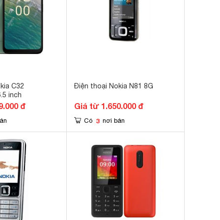
okia C32
Điện thoại Nokia N81 8G
5 inch
9.000 đ
Giá từ 1.650.000 đ
3
bán
Có
nơi bán