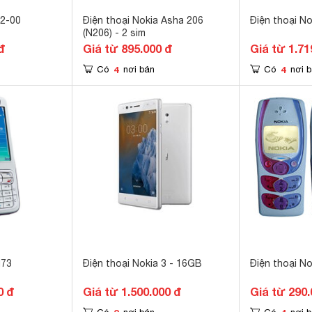
X2-00
Điện thoại Nokia Asha 206
Điện thoại No
(N206) - 2 sim
đ
Giá từ 895.000 đ
Giá từ 1.71
4
4
Có
nơi bán
Có
nơi 
N73
Điện thoại Nokia 3 - 16GB
Điện thoại N
0 đ
Giá từ 1.500.000 đ
Giá từ 290.