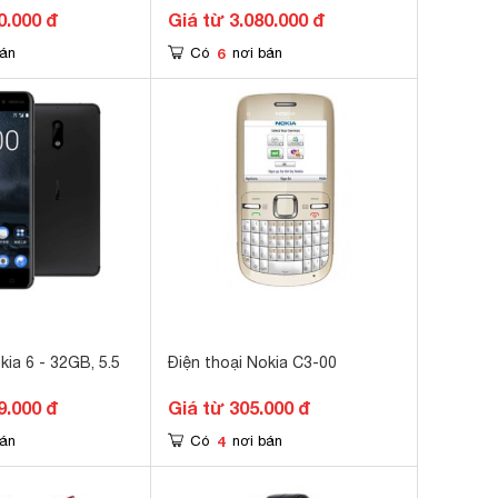
0.000 đ
Giá từ 3.080.000 đ
6
bán
Có
nơi bán
kia 6 - 32GB, 5.5
Điện thoại Nokia C3-00
9.000 đ
Giá từ 305.000 đ
4
bán
Có
nơi bán