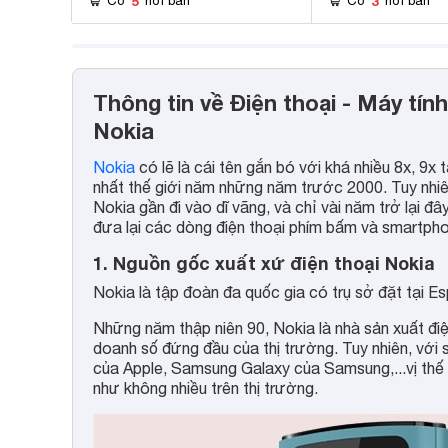
5
3
Có
nơi bán
Có
nơi bán
Thông tin về Điện thoại - Máy tín
Nokia
Nokia
có lẽ là cái tên gắn bó với khá nhiều 8x, 9x
nhất thế giới năm những năm trước 2000. Tuy nhiên
Nokia gần đi vào dĩ vãng, và chỉ vài năm trở lại đây
đưa lại các dòng điện thoại phím bấm và smartpho
1. Nguồn gốc xuất xứ điện thoại Nokia
Nokia là tập đoàn đa quốc gia có trụ sở đặt tại 
Những năm thập niên 90, Nokia là nhà sản xuất điệ
doanh số đứng đầu của thị trường. Tuy nhiên, với
của Apple, Samsung Galaxy của Samsung,...vị thế 
như không nhiều trên thị trường.