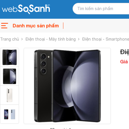
Danh mục sản phẩm
Trang chủ
Điện thoại - Máy tính bảng
Điện thoại - Smartphon
Đi
Giá 