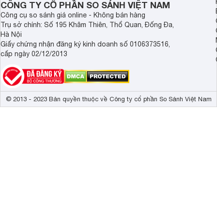
HDR

CÔNG TY CỔ PHẦN SO SÁNH VIỆT NAM
Zoom quang họ
Công cụ so sánh giá online - Không bán hàng
Quay Siêu chậ
Trụ sở chính: Số 195 Khâm Thiên, Thổ Quan, Đống Đa,
Làm đẹp

Hà Nội
Hiệu ứng Boke
Giấy chứng nhận đăng ký kinh doanh số 0106373516,
Bộ lọc màu 
cấp ngày 02/12/2013
Camera trước
10MP + 4 MP
Tên CPU
Snapdragon 8 
© 2013 - 2023 Bản quyền thuộc về Công ty cổ phần So Sánh Việt Nam
Core
Octa-Core 
Tốc độ CPU
3.36 GHz
GPU
Adreno 740 
Wifi
Wi-Fi MIMO, D
GPS
BEIDOU, QZS
Bluetooth
v5.3 
Kết nối USB
Type-C 