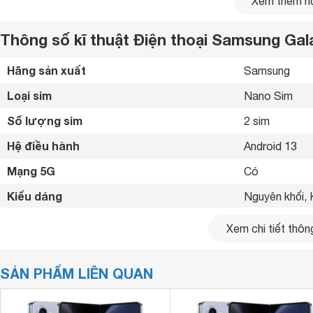
Xem thêm nộ
Thông số kĩ thuật Điện thoại Samsung Gal
Hãng sản xuất
Samsung 
Loại sim
Nano Sim 
Số lượng sim
2 sim 
Hệ điều hành
Android 13 
Mạng 5G
Có 
Kiểu dáng
Nguyên khối, 
Kích thước
154.9 x 129.9
Xem chi tiết thông
Trọng lượng
253 g
SẢN PHẨM LIÊN QUAN
Kiểu màn hình
Dynamic AMO
Kích thước màn hình
Chính 7.6 inch
Nguồn ảnh:
Samsung
.