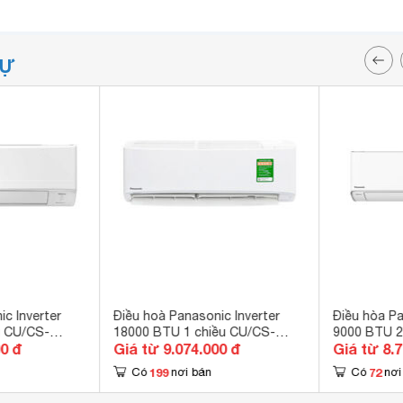
TỰ
c Inverter
Điều hoà Panasonic Inverter
Điều hòa Pa
u CU/CS-
18000 BTU 1 chiều CU/CS-
9000 BTU 2
00 đ
Giá từ 9.074.000 đ
Giá từ 8.
 R-32
RU18AKH-8 gas R-32
gas R-32
199
72
Có
nơi bán
Có
nơi