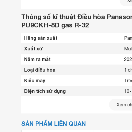
Xe
Thông số kĩ thuật Điều hòa Panaso
PU9CKH-8D gas R-32
Hãng sản xuất
Pan
Xuất xứ
Mal
Năm ra mắt
202
Loại điều hòa
1 ch
Kiểu máy
Tre
Diện tích sử dụng
10-
Công suất
904
Xem chi
Nguồn điện
1 p
SẢN PHẨM LIÊN QUAN
Công suất tiêu thụ trung bình
0.7