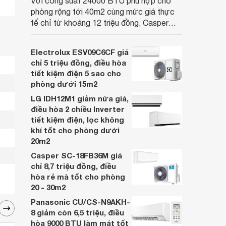
Với công suất 24000 BTU phù hợp cho
phòng rộng tới 40m2 cùng mức giá thực
tế chỉ từ khoảng 12 triệu đồng, Casper
SC-24FB36M đang là một trong những
mẫu điều hòa phổ thông thu hút nhiều sự
Electrolux ESV09C6CF giá
quan tâm của người tiêu dùng Việt.
chỉ 5 triệu đồng, điều hòa
tiết kiệm điện 5 sao cho
phòng dưới 15m2
LG IDH12M1 giảm nửa giá,
điều hòa 2 chiều Inverter
tiết kiệm điện, lọc không
khí tốt cho phòng dưới
20m2
Casper SC-18FB36M giá
chỉ 8,7 triệu đồng, điều
hòa rẻ mà tốt cho phòng
20 - 30m2
Panasonic CU/CS-N9AKH-
8 giảm còn 6,5 triệu, điều
hòa 9000 BTU làm mát tốt