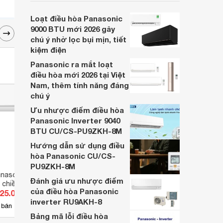
cho nhu cầu làm mát phòng nhỏ nhờ khả
năng làm mát hiệu quả và tiết kiệm điện ấn
Loạt điều hòa Panasonic
tượng.
9000 BTU mới 2026 gây
chú ý nhờ lọc bụi mịn, tiết
kiệm điện
Panasonic ra mắt loạt
điều hòa mới 2026 tại Việt
Nam, thêm tính năng đáng
chú ý
Ưu nhược điểm điều hòa
Panasonic Inverter 9040
BTU CU/CS-PU9ZKH-8M
Hướng dẫn sử dụng điều
hòa Panasonic CU/CS-
PU9ZKH-8M
nasonic Inverter
Điều hòa Panasonic Inverter
Điều 
Đánh giá ưu nhược điểm
 chiều XZ9ZKH-8
12000 BTU 2 chiều XZ12ZKH-8
18000
của điều hòa Panasonic
725.000 đ
Giá từ 8.700.000 đ
Giá 
gas R-32
RU18
inverter RU9AKH-8
71
 bán
Có
nơi bán
Có
Bảng mã lỗi điều hòa