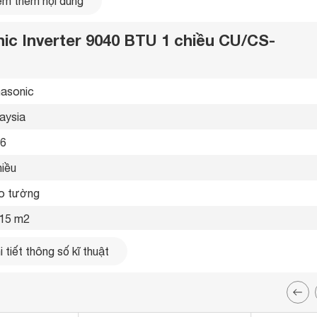
m thêm nội dung
nic Inverter 9040 BTU 1 chiều CU/CS-
asonic 
aysia 
6 
iều 
o tường 
15 m2
0 Btu
 tiết thông số kĩ thuật
ha, 220-240 V, 50-60 Hz 
5 kW/h