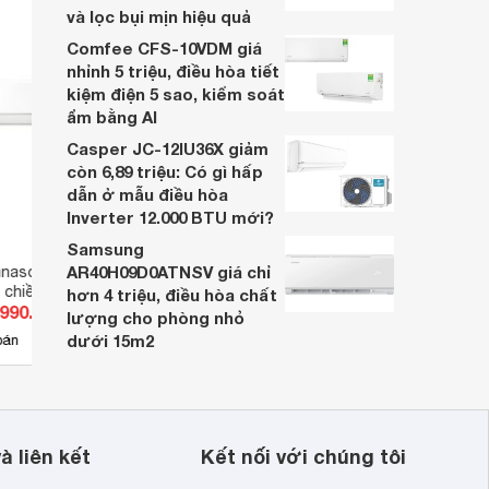
và lọc bụi mịn hiệu quả
Comfee CFS-10VDM giá
nhỉnh 5 triệu, điều hòa tiết
kiệm điện 5 sao, kiểm soát
ẩm bằng AI
Casper JC-12IU36X giảm
còn 6,89 triệu: Có gì hấp
dẫn ở mẫu điều hòa
Inverter 12.000 BTU mới?
Samsung
AR40H09D0ATNSV giá chỉ
nasonic Inverter
Điều hòa Panasonic Inverter
Điều 
 chiều CU/CS-
18000 BTU 1 chiều CU/CS-
9000 
hơn 4 triệu, điều hòa chất
.990.000 đ
Giá từ 13.414.500 đ
Giá 
 gas R-32
U18ZKH-8 gas R-32
WPU9
lượng cho phòng nhỏ
dưới 15m2
132
bán
Có
nơi bán
Có
à liên kết
Kết nối với chúng tôi