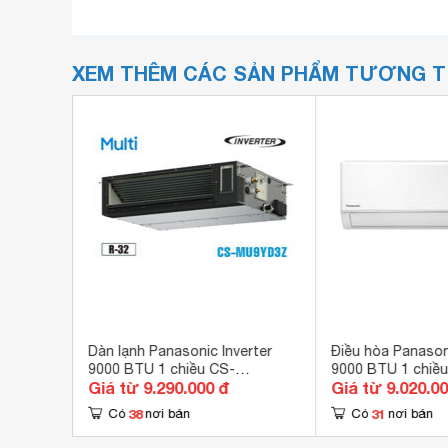
XEM THÊM CÁC SẢN PHẨM TƯƠNG 
erter
Dàn lạnh Panasonic Inverter
Điều hòa Panasoni
/CS-
9000 BTU 1 chiều CS-
9000 BTU 1 chiề
Giá từ 9.290.000 đ
Giá từ 9.020.0
MU9YD3Z gas R-32
WPU9XKH-8M gas
38
31
Có
nơi bán
Có
nơi bán