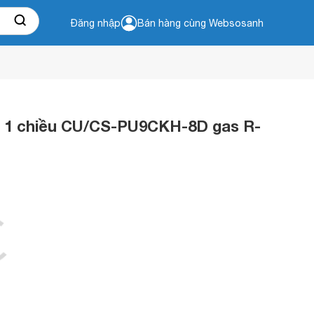
Đăng nhập
Bán hàng cùng Websosanh
U 1 chiều CU/CS-PU9CKH-8D gas R-