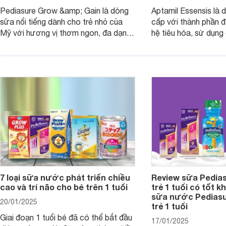
Pediasure Grow &amp; Gain là dòng
Aptamil Essensis là
sữa nổi tiếng dành cho trẻ nhỏ của
cấp với thành phần 
Mỹ với hương vị thơm ngon, đa dạng
hệ tiêu hóa, sử dụn
mùi vị giúp trẻ tăng cân và phát triển
có cơ địa nhạy cảm 
chiều cao khỏe mạnh. Bài viết sau sẽ
hóa. Vậy dòng sữa n
giới thiệu cho mẹ các loại sữa
biệt, ưu và nhược đi
Pediasure Grow &amp; Gain hiện nay
cùng Websosanh.vn t
và giá bán của từng loại.
đây.
7 loại sữa nước phát triển chiều
Review sữa Pedia
cao và trí não cho bé trên 1 tuổi
trẻ 1 tuổi có tốt k
sữa nước Pedias
20/01/2025
trẻ 1 tuổi
Giai đoạn 1 tuổi bé đã có thể bắt đầu
17/01/2025