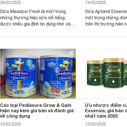
28/02/2025
14/02/2025
Sữa Meadow Fresh là một trong
Sữa Aptamil Essensi
những thương hiệu sữa nổi tiếng,
một trong những dò
được nhiều gia đình tin dùng nhờ vào
trên thị trường hiện 
chất lượng dinh dưỡng và hương vị
phụ huynh khi tìm hi
thơm ngon. Vậy sữa Meadow Fresh
này thường thắc mắc
có tốt không? Thành phần dinh
Aptamil Essensis Org
dưỡng có gì đặc biệt? Giá sữa
hơn so với các dòng
Meadow Fresh trên thị trường hiện
giải đáp câu hỏi này,
nay ra sao? Hãy cùng tìm hiểu ngay.
4 yếu tố sau.
Các loại Pediasure Grow & Gain
Ưu nhược điểm củ
hiện nay kèm giá bán và đánh giá
Essensis, giá bán 
về công dụng
nhất năm 2025
13/02/2025
12/02/2025