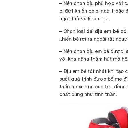
– Nên chọn địu phù hợp với c
bị đứt khiến bé bị ngã. Hoặc đ
ngạt thở và khó chịu.
đai địu em bé
– Chọn loại
có 
khiến bé rơi ra ngoài rất ngu
– Nên chọn địu em bé được làm
với khả năng thấm hút mồ hôi
– Địu em bé tốt nhất khi tạo 
suốt quá trình được bố mẹ đị
triển hệ xương của trẻ, đồng t
chất cũng như tinh thần.