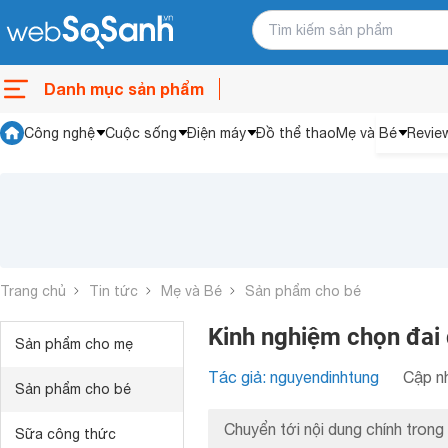
Danh mục sản phẩm
Công nghệ
Cuộc sống
Điện máy
Đồ thể thao
Mẹ và Bé
Revie
Trang chủ
Tin tức
Mẹ và Bé
Sản phẩm cho bé
Kinh nghiệm chọn đai 
Sản phẩm cho mẹ
Tác giả: nguyendinhtung
Cập nh
Sản phẩm cho bé
Chuyển tới nội dung chính trong 
Sữa công thức