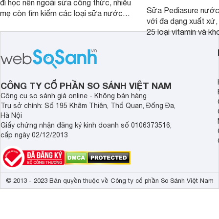
đi học nên ngoài sữa công thức, nhiều
Sữa Pediasure nước 
mẹ còn tìm kiếm các loại sữa nước
với đa dạng xuất xứ,
pha sẵn để bổ sung dưỡng chất cho
25 loại vitamin và k
trẻ. Dưới đây là 7 loại sữa nước phát
nhau rất tốt cho sự p
triển chiều cao và trí não cho bé trên
nhất là các bé biếng
1 tuổi tốt mà mẹ bỉm nên lựa chọn.
cân.
CÔNG TY CỔ PHẦN SO SÁNH VIỆT NAM
Công cụ so sánh giá online - Không bán hàng
Trụ sở chính: Số 195 Khâm Thiên, Thổ Quan, Đống Đa,
Hà Nội
Giấy chứng nhận đăng ký kinh doanh số 0106373516,
cấp ngày 02/12/2013
© 2013 - 2023 Bản quyền thuộc về Công ty cổ phần So Sánh Việt Nam