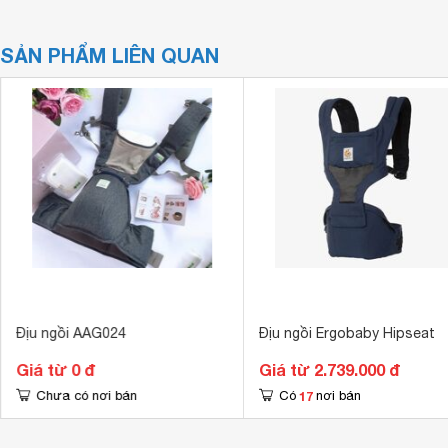
SẢN PHẨM LIÊN QUAN
Địu ngồi AAG024
Địu ngồi Ergobaby Hipseat
Giá từ 0 đ
Giá từ 2.739.000 đ
17
Chưa có nơi bán
Có
nơi bán