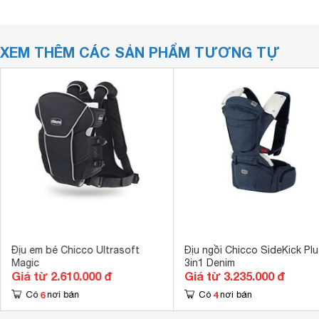
XEM THÊM CÁC SẢN PHẨM TƯƠNG TỰ
Địu em bé Chicco Ultrasoft
Địu ngồi Chicco SideKick Plu
Magic
3in1 Denim
Giá từ 2.610.000 đ
Giá từ 3.235.000 đ
6
4
Có
nơi bán
Có
nơi bán