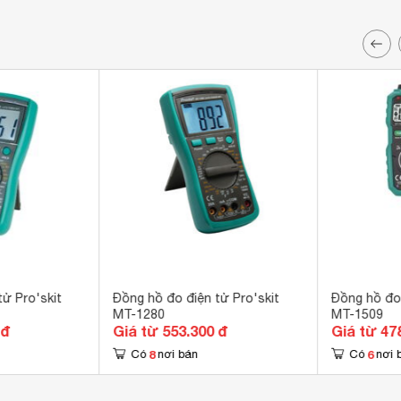
ử Pro'skit
Đồng hồ đo điện tử Pro'skit
Đồng hồ đo 
MT-1280
MT-1509
 đ
Giá từ 553.300 đ
Giá từ 47
8
6
Có
nơi bán
Có
nơi 