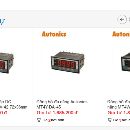
TỰ
 áp DC
Đồng hồ đa năng Autonics
Đồng hồ đo
V-42 72x36mm
MT4Y-DA-45
năng MT4W
00 đ
Giá từ 1.685.200 đ
Giá từ 1.
2
3
Có
nơi bán
Có
nơi 