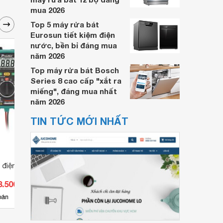
mua 2026
Top 5 máy rửa bát
Eurosun tiết kiệm điện
nước, bền bỉ đáng mua
năm 2026
Top máy rửa bát Bosch
Series 8 cao cấp "xắt ra
miếng", đáng mua nhất
năm 2026
TIN TỨC MỚI NHẤT
điện tử Pro'skit
Đồng hồ đo điện tử True RMS
Đồng 
Pro'skit MT-1705
Pro's
8.500 đ
Giá từ 784.300 đ
Giá 
2
bán
Có
nơi bán
Có