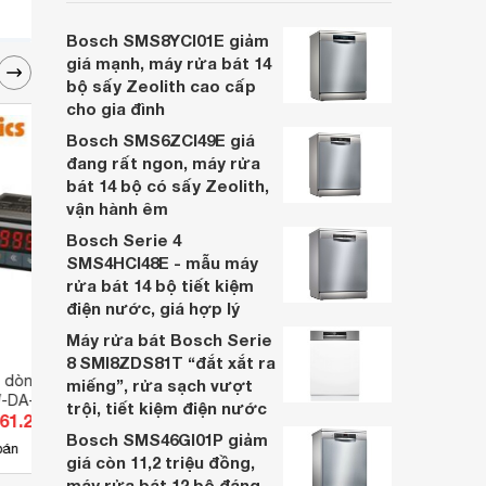
cân nhắc cho các gia đình Việt, nhất là
trong bối cảnh giá bán đang được điều
Bosch SMS8YCI01E giảm
chỉnh giảm sâu.
giá mạnh, máy rửa bát 14
bộ sấy Zeolith cao cấp
cho gia đình
Bosch SMS6ZCI49E giá
đang rất ngon, máy rửa
bát 14 bộ có sấy Zeolith,
vận hành êm
Bosch Serie 4
SMS4HCI48E - mẫu máy
rửa bát 14 bộ tiết kiệm
điện nước, giá hợp lý
Máy rửa bát Bosch Serie
8 SMI8ZDS81T “đắt xắt ra
 dòng điện DC đa
Đồng hồ đo điện áp DC
Đồng 
miếng”, rửa sạch vượt
-DA-18
Autonics MT4W-DV-44
MT4Y
trội, tiết kiệm điện nước
861.200 đ
Giá từ 1.685.200 đ
Giá 
Bosch SMS46GI01P giảm
3
bán
Có
nơi bán
Có
giá còn 11,2 triệu đồng,
máy rửa bát 12 bộ đáng