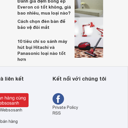
Đánh giá đệm bông ép
Everon có tốt không, giá
bao nhiêu, mua loại nào?
Cách chọn đèn bàn để
bảo vệ đôi mắt
10 tiêu chí so sánh máy
hút bụi Hitachi và
Panasonic loại nào tốt
hơn
à liên kết
Kết nối với chúng tôi
Private Policy
ề Websosanh
RSS
 bán hàng