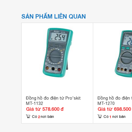
SẢN PHẨM LIÊN QUAN
T-2019
Đồng hồ đo điện tử Pro'skit
Đồng hồ đo điện t
MT-1132
MT-1270
Giá từ 578.600 đ
Giá từ 698.500
2
1
Có
nơi bán
Có
nơi bán