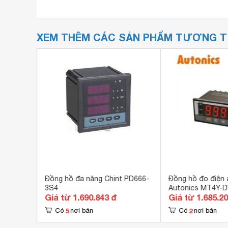
XEM THÊM CÁC SẢN PHẨM TƯƠNG 
Đồng hồ đa năng Chint PD666-
Đồng hồ đo điện
72x36mm
3S4
Autonics MT4Y-D
Giá từ 1.690.843 đ
Giá từ 1.685.2
5
2
Có
nơi bán
Có
nơi bán