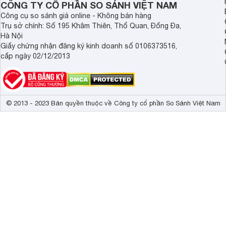
Công nghệ Eye
CÔNG TY CỔ PHẦN SO SÁNH VIỆT NAM
Tính năng Flic
Màn hình tivi thiết kế tràn viền 4.0
Công cụ so sánh giá online - Không bán hàng
Với thiết kế kim loại liền mạch, màn hình
tivi Coocaa 50 inch
Trụ sở chính: Số 195 Khâm Thiên, Thổ Quan, Đống Đa,
Dolby Audio

Công nghệ âm thanh
liệu kim loại không chỉ giúp tăng cường tính thẩm mỹ mà còn 
Hà Nội
DTS Studio S
Giấy chứng nhận đăng ký kinh doanh số 0106373516,
cấp ngày 02/12/2013
Tổng công suất loa
20W 
Số lượng loa
2 
Kích thước có chân, đặt bàn
113.5 x 68.9 
© 2013 - 2023 Bản quyền thuộc về Công ty cổ phần So Sánh Việt Nam
Trọng lượng có chân
12.5 kg