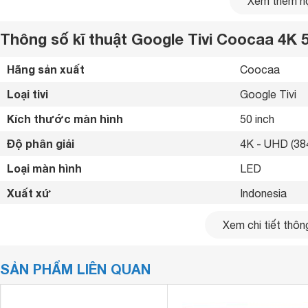
Xem thêm nộ
Thông số kĩ thuật Google Tivi Coocaa 4K 
Hãng sản xuất
Coocaa 
Loại tivi
Google Tivi 
Kích thước màn hình
50 inch
Độ phân giải
4K - UHD (384
Loại màn hình
LED 
Xuất xứ
Indonesia 
Năm ra mắt
2024 
Xem chi tiết thông
Bluetooth
Có 
SẢN PHẨM LIÊN QUAN
Kết nối internet
Cổng LAN, Wif
Cổng HDMI
3 cổng 