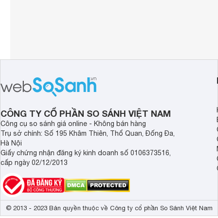
HDR10

Công nghệ hình ảnh
Quantum Dot

Công nghệ giả
Bộ xử lý
Bộ xử lý AiPQ
Tần số quét thực
60Hz 
Công nghệ âm thanh
Dolby Audio 
Tổng công suất loa
16W 
CÔNG TY CỔ PHẦN SO SÁNH VIỆT NAM
Số lượng loa
2 loa 
Công cụ so sánh giá online - Không bán hàng
Kích thước có chân, đặt bàn
Trụ sở chính: Số 195 Khâm Thiên, Thổ Quan, Đống Đa,
71.5 x 46.5 x
Hà Nội
Trọng lượng có chân
3.19 kg
Giấy chứng nhận đăng ký kinh doanh số 0106373516,
cấp ngày 02/12/2013
Kích thước không chân, treo tường
71.5 x 42.2 x
Trọng lượng không có chân
3.15 kg
© 2013 - 2023 Bản quyền thuộc về Công ty cổ phần So Sánh Việt Nam