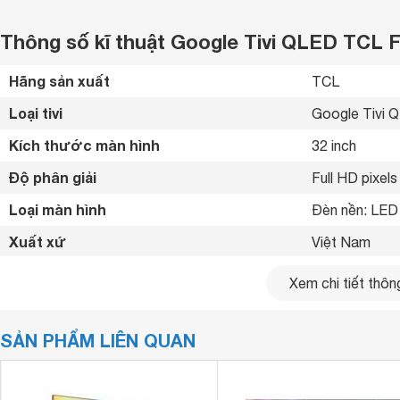
Thông số kĩ thuật Google Tivi QLED TCL F
Hãng sản xuất
TCL 
Loại tivi
Google Tivi 
Kích thước màn hình
32 inch
Độ phân giải
Full HD pixels
Loại màn hình
Đèn nền: LED 
Xuất xứ
Việt Nam 
Năm ra mắt
2025 
Xem chi tiết thông
Bluetooth
Bluetooth 5.0
SẢN PHẨM LIÊN QUAN
Kết nối internet
Cổng LAN, Wif
Cổng HDMI
2 cổng HDMI 