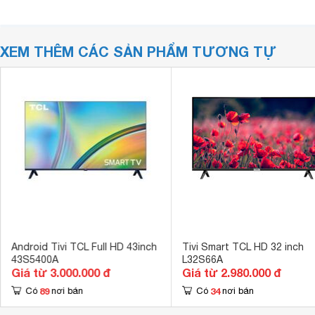
XEM THÊM CÁC SẢN PHẨM TƯƠNG TỰ
Android Tivi TCL Full HD 43inch
Tivi Smart TCL HD 32 inch
43S5400A
L32S66A
Giá từ 3.000.000 đ
Giá từ 2.980.000 đ
89
34
Có
nơi bán
Có
nơi bán