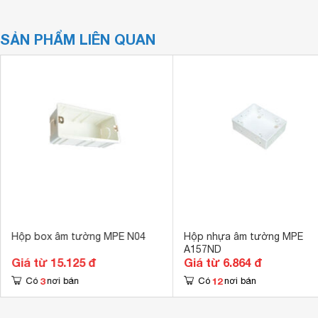
SẢN PHẨM LIÊN QUAN
Hộp box âm tường MPE N04
Hộp nhựa âm tường MPE
A157ND
Giá từ 15.125 đ
Giá từ 6.864 đ
3
12
Có
nơi bán
Có
nơi bán