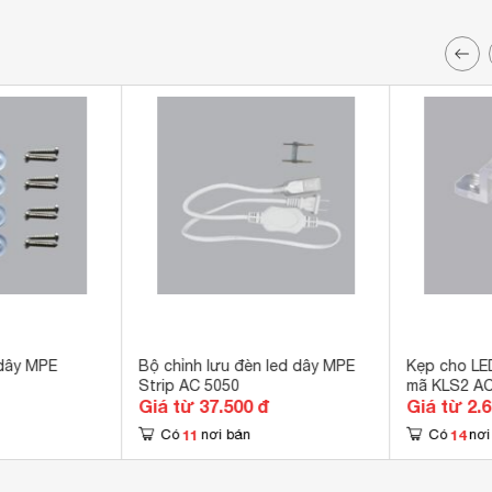
 dây MPE
Bộ chỉnh lưu đèn led dây MPE
Kẹp cho LE
Strip AC 5050
mã KLS2 A
Giá từ 37.500 đ
Giá từ 2.
11
14
Có
nơi bán
Có
nơi