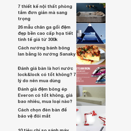
7 thiết kế nội thất phòng
tắm đơn giản mà sang
trọng
26 mẫu chăn ga gối đệm
đẹp bền cao cấp họa tiết
tinh tế giá từ 300k
Cách nướng bánh bông
lan bằng lò nướng Sanaky
Đánh giá bàn là hơi nước
lock&lock có tốt không? 7
lý do nên mua dùng
Đánh giá đệm bông ép
Everon có tốt không, giá
bao nhiêu, mua loại nào?
Cách chọn đèn bàn để
bảo vệ đôi mắt
10 tiêu chí so sánh máy