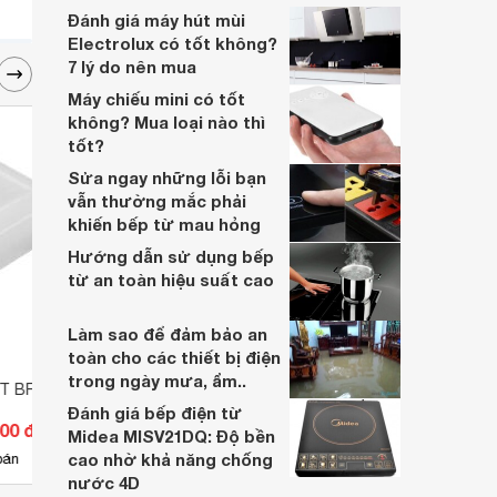
nhiều năm, nhân viên tư vấn chuyên
Đánh giá máy hút mùi
nghiệp, đội ngũ kỹ thuật có tay nghề cao,
Electrolux có tốt không?
vattu365.com đang là lựa chọn hàng đầu
7 lý do nên mua
của nhiều người hiện nay.
Máy chiếu mini có tốt
không? Mua loại nào thì
tốt?
Sửa ngay những lỗi bạn
vẫn thường mắc phải
khiến bếp từ mau hỏng
Hướng dẫn sử dụng bếp
từ an toàn hiệu suất cao
Làm sao để đảm bảo an
toàn cho các thiết bị điện
trong ngày mưa, ẩm..
 T BF20
Đầu giảm Panasonic FPA3225
Nút c
Đánh giá bếp điện từ
500 đ
Giá từ 2.464 đ
Giá 
Midea MISV21DQ: Độ bền
cao nhờ khả năng chống
11
bán
Có
nơi bán
Có
nước 4D