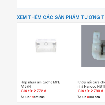
XEM THÊM CÁC SẢN PHẨM TƯƠNG 
20
Hộp nhựa âm tường MPE
Khớp nối giữa ch
A157N
nhà Nanoco NST
Giá từ 2.772 đ
Giá từ 2.790 đ
18
6
Có
nơi bán
Có
nơi bán