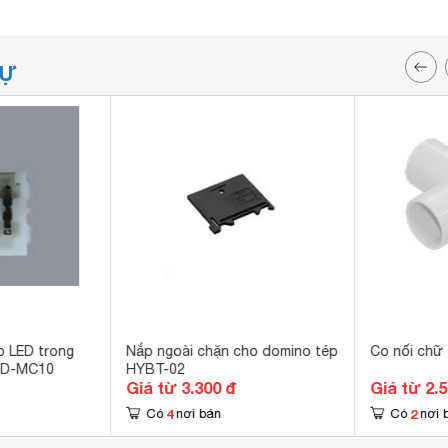
TỰ
o LED trong
Nắp ngoài chặn cho domino tép
Co nối chữ
ID-MC10
HYBT-02
Giá từ 3.300 đ
Giá từ 2.
4
2
Có
nơi bán
Có
nơi 