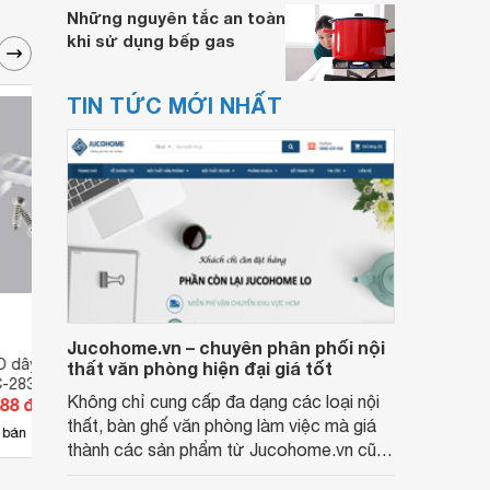
Những nguyên tắc an toàn
khi sử dụng bếp gas
TIN TỨC MỚI NHẤT
Jucohome.vn – chuyên phân phối nội
D dây AC 2835, MPE,
Đế cố định F43030201
Bộ ch
thất văn phòng hiện đại giá tốt
C-2835
BCL2
Không chỉ cung cấp đa dạng các loại nội
688 đ
Giá từ 3.520.000 đ
Giá 
thất, bàn ghế văn phòng làm việc mà giá
2
 bán
Có
nơi bán
Có
thành các sản phẩm từ Jucohome.vn cũng
luôn tốt nhất cho người sử dụng.