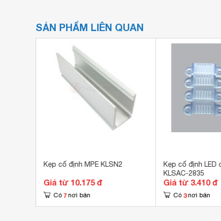
SẢN PHẨM LIÊN QUAN
có kẹp
Kẹp cố định MPE KLSN2
Kẹp cố định LED
KLSAC-2835
Giá từ 10.175 đ
Giá từ 3.410 đ
7
3
Có
nơi bán
Có
nơi bán