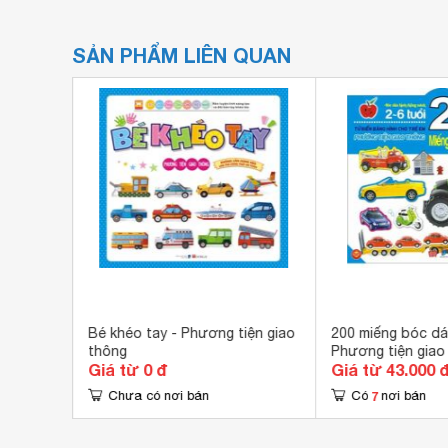
SẢN PHẨM LIÊN QUAN
 Phương
Bé khéo tay - Phương tiện giao
200 miếng bóc dá
thông
Phương tiện giao
Giá từ 0 đ
Giá từ 43.000 
tác giả
7
Chưa có nơi bán
Có
nơi bán