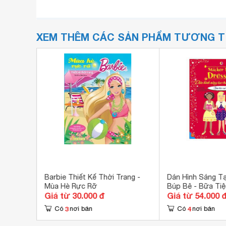
XEM THÊM CÁC SẢN PHẨM TƯƠNG 
 bé -
Barbie Thiết Kế Thời Trang -
Dán Hình Sáng T
Mùa Hè Rực Rỡ
Búp Bê - Bữa Tiệ
Giá từ 30.000 đ
Giá từ 54.000 
3
4
Có
nơi bán
Có
nơi bán