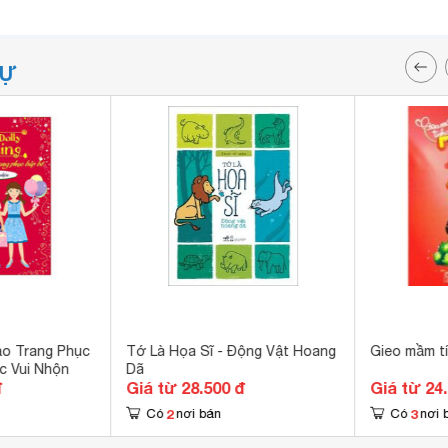
TỰ
ạo Trang Phục
Tớ Là Họa Sĩ - Động Vật Hoang
Gieo mầm tí
c Vui Nhộn
Dã
đ
Giá từ 28.500 đ
Giá từ 24
2
3
Có
nơi bán
Có
nơi 