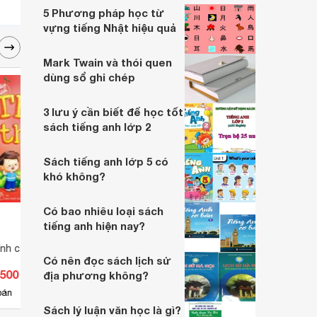
khăn này, Websosanh giới thiệu đến bạn
5 Phương pháp học từ
phương pháp học tiếng Anh siêu nhanh
vựng tiếng Nhật hiệu quả
của người Do Thái.
Mark Twain và thói quen
dùng sổ ghi chép
3 lưu ý cần biết để học tốt
sách tiếng anh lớp 2
Sách tiếng anh lớp 5 có
khó không?
Có bao nhiêu loại sách
tiếng anh hiện nay?
nh cách - Tha thứ
Barbie thiết kế thời trang -
Bé Tự
Có nên đọc sách lịch sử
Những cô gái năng động
Quen
.500 đ
Giá từ 27.200 đ
Giá 
địa phương không?
4
bán
Có
nơi bán
Có
Sách lý luận văn học là gì?