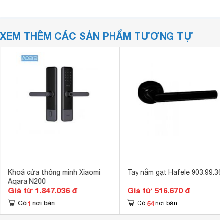
XEM THÊM CÁC SẢN PHẨM TƯƠNG TỰ
Khoá cửa thông minh Xiaomi
Tay nắm gạt Hafele 903.99.3
Aqara N200
Giá từ 1.847.036 đ
Giá từ 516.670 đ
1
54
Có
nơi bán
Có
nơi bán