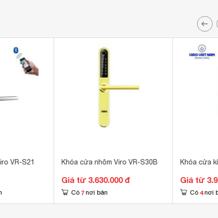
iro VR-S21
Khóa cửa nhôm Viro VR-S30B
Khóa cửa kí
Giá từ 3.630.000 đ
Giá từ 3.
7
4
n
Có
nơi bán
Có
nơi 