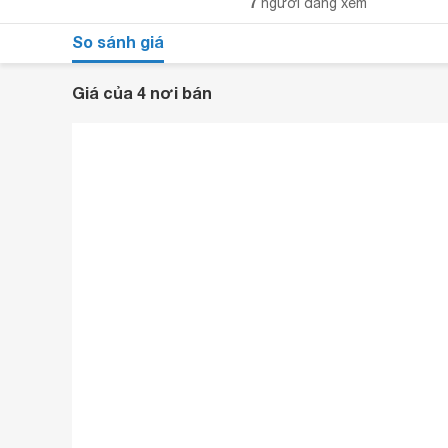
7
người đang xem
So sánh giá
Giá của 4 nơi bán