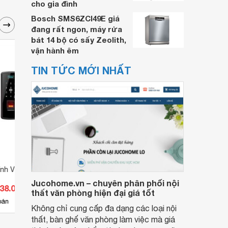
cho gia đình
Bosch SMS6ZCI49E giá
đang rất ngon, máy rửa
bát 14 bộ có sấy Zeolith,
vận hành êm
TIN TỨC MỚI NHẤT
nh Viro VR-E10
Khóa cửa kính Viro VR-E12
Khóa 
Jucohome.vn – chuyên phân phối nội
938.000 đ
Giá từ 3.179.000 đ
Giá 
thất văn phòng hiện đại giá tốt
16
bán
Có
nơi bán
Có
Không chỉ cung cấp đa dạng các loại nội
thất, bàn ghế văn phòng làm việc mà giá