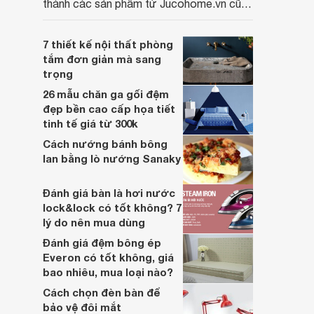
thành các sản phẩm từ Jucohome.vn cũng
luôn tốt nhất cho người sử dụng.
7 thiết kế nội thất phòng
tắm đơn giản mà sang
trọng
26 mẫu chăn ga gối đệm
đẹp bền cao cấp họa tiết
tinh tế giá từ 300k
Cách nướng bánh bông
lan bằng lò nướng Sanaky
Đánh giá bàn là hơi nước
lock&lock có tốt không? 7
lý do nên mua dùng
Đánh giá đệm bông ép
Everon có tốt không, giá
bao nhiêu, mua loại nào?
Cách chọn đèn bàn để
bảo vệ đôi mắt