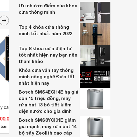
Ưu nhược điểm của khóa
cửa thông minh
Top 4 khóa cửa thông
minh tốt nhất năm 2022
Top 8 khóa cửa điện tử
tốt nhất hiện nay bạn nên
tham khảo
Khóa cửa vân tay thông
minh công nghệ Đức tốt
nhất hiện nay
Bosch SMS4ECI14E hạ giá
còn 15 triệu đồng, máy
rửa bát 13 bộ tiết kiệm
y camera Kitos KT-
Khóa vân tay PHGLock FP9190
Khóa 
điện nước cho gia đình
3in1
200.000 đ
Giá từ 4.389.000 đ
Giá 
Bosch SMS8YCI01E giảm
giá mạnh, máy rửa bát 14
21
 bán
Có
nơi bán
Có
bộ sấy Zeolith cao cấp