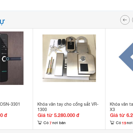
TỰ
 OSN-3301
Khóa vân tay cho cổng sắt VR-
Khóa vân ta
1300
X3
00 đ
Giá từ 5.280.000 đ
Giá từ 6.
7
19
Có
nơi bán
Có
nơi