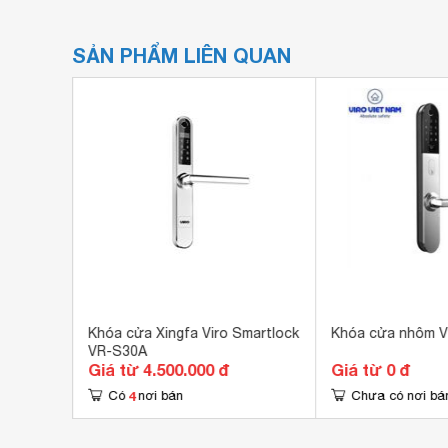
SẢN PHẨM LIÊN QUAN
E13
Khóa cửa Xingfa Viro Smartlock
Khóa cửa nhôm V
VR-S30A
Giá từ 4.500.000 đ
Giá từ 0 đ
4
Có
nơi bán
Chưa có nơi bá