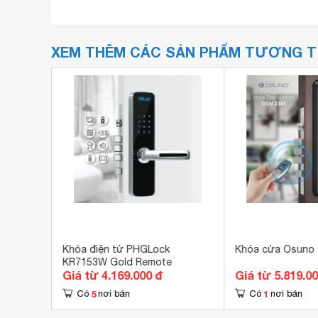
XEM THÊM CÁC SẢN PHẨM TƯƠNG 
 WF20
Khóa điện tử PHGLock
Khóa cửa Osuno
KR7153W Gold Remote
Giá từ 4.169.000 đ
Giá từ 5.819.0
5
1
Có
nơi bán
Có
nơi bán