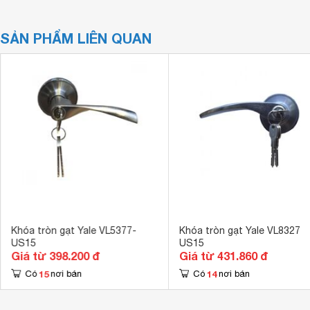
SẢN PHẨM LIÊN QUAN
Khóa tròn gạt Yale VL5377-
Khóa tròn gạt Yale VL8327
US15
US15
Giá từ 398.200 đ
Giá từ 431.860 đ
15
14
Có
nơi bán
Có
nơi bán