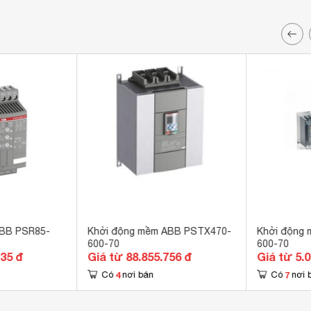
ABB PSR85-
Khởi động mềm ABB PSTX470-
Khởi động
600-70
600-70
435 đ
Giá từ 88.855.756 đ
Giá từ 5.
4
7
Có
nơi bán
Có
nơi 