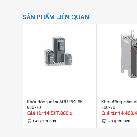
SẢN PHẨM LIÊN QUAN
SE142-
Khởi động mềm ABB PSE85-
Khởi động mềm 
600-70
600-70
Giá từ 14.517.800 đ
Giá từ 14.460.
7
4
Có
nơi bán
Có
nơi bán