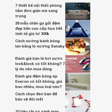
7 thiết kế nội thất phòng
tắm đơn giản mà sang
trọng
26 mẫu chăn ga gối đệm
đẹp bền cao cấp họa tiết
tinh tế giá từ 300k
Cách nướng bánh bông
lan bằng lò nướng Sanaky
Đánh giá bàn là hơi nước
lock&lock có tốt không? 7
lý do nên mua dùng
Đánh giá đệm bông ép
Everon có tốt không, giá
bao nhiêu, mua loại nào?
Cách chọn đèn bàn để
bảo vệ đôi mắt
10 tiêu chí so sánh máy