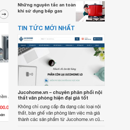
Những nguyên tắc an toàn
khi sử dụng bếp gas
TIN TỨC MỚI NHẤT
Jucohome.vn – chuyên phân phối nội
 mềm ABB PSE18-
Khởi động mềm ABB PSE300-
Khởi
thất văn phòng hiện đại giá tốt
600-70
600-7
Không chỉ cung cấp đa dạng các loại nội
000.000 đ
Giá từ 37.712.400 đ
Giá 
thất, bàn ghế văn phòng làm việc mà giá
6
bán
Có
nơi bán
Có
thành các sản phẩm từ Jucohome.vn cũng
luôn tốt nhất cho người sử dụng.