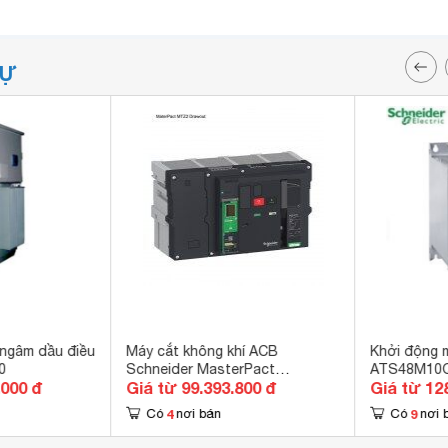
TỰ
 ngâm dầu điều
Máy cắt không khí ACB
Khởi động 
0
Schneider MasterPact
ATS48M10
.000 đ
Giá từ 99.393.800 đ
Giá từ 12
MTZ216H12.0X4PMD
4
9
Có
nơi bán
Có
nơi 