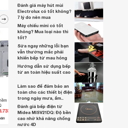
nhiều năm, nhân viên tư vấn chuyên
Đánh giá máy hút mùi
nghiệp, đội ngũ kỹ thuật có tay nghề cao,
Electrolux có tốt không?
vattu365.com đang là lựa chọn hàng đầu
7 lý do nên mua
của nhiều người hiện nay.
Máy chiếu mini có tốt
không? Mua loại nào thì
tốt?
Sửa ngay những lỗi bạn
vẫn thường mắc phải
khiến bếp từ mau hỏng
Hướng dẫn sử dụng bếp
từ an toàn hiệu suất cao
Làm sao để đảm bảo an
toàn cho các thiết bị điện
trong ngày mưa, ẩm..
mềm Schneider
Bộ chuyển đổi nguồn Schneider
Máy c
Q
ATSNS100H4E2 - 4P, 1000A,
Schn
Đánh giá bếp điện từ
8.733.000 đ
Giá từ 135.061.740 đ
Giá 
70kA
MTZ2
Midea MISV21DQ: Độ bền
cao nhờ khả năng chống
5
bán
Có
nơi bán
Có
nước 4D