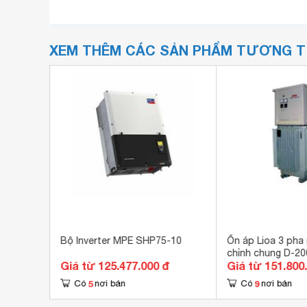
XEM THÊM CÁC SẢN PHẨM TƯƠNG 
Bộ Inverter MPE SHP75-10
Ổn áp Lioa 3 pha
chỉnh chung D-20
đ
Giá từ 125.477.000 đ
Giá từ 151.800
5
9
Có
nơi bán
Có
nơi bán