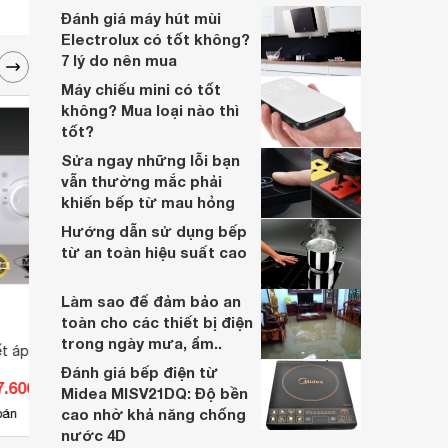
nhiều năm, nhân viên tư vấn chuyên
Đánh giá máy hút mùi
nghiệp, đội ngũ kỹ thuật có tay nghề cao,
Electrolux có tốt không?
vattu365.com đang là lựa chọn hàng đầu
7 lý do nên mua
của nhiều người hiện nay.
Máy chiếu mini có tốt
không? Mua loại nào thì
tốt?
Sửa ngay những lỗi bạn
vẫn thường mắc phải
khiến bếp từ mau hỏng
Hướng dẫn sử dụng bếp
từ an toàn hiệu suất cao
Làm sao để đảm bảo an
toàn cho các thiết bị điện
trong ngày mưa, ẩm..
ết áp đèn Simon
Thiết bị khởi động từ
Modul
Contactor Hager Model
QX40
Đánh giá bếp điện từ
7.600 đ
Giá từ 450.000 đ
Giá 
EW040_C
Midea MISV21DQ: Độ bền
cao nhờ khả năng chống
3
bán
Có
nơi bán
Có
nước 4D