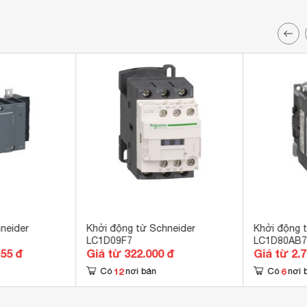
neider
Khởi động từ Schneider
Khởi động 
LC1D09F7
LC1D80AB
455 đ
Giá từ 322.000 đ
Giá từ 2.
12
6
Có
nơi bán
Có
nơi 