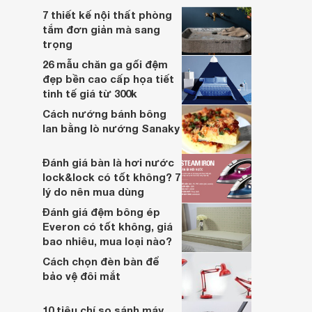
7 thiết kế nội thất phòng
tắm đơn giản mà sang
trọng
26 mẫu chăn ga gối đệm
đẹp bền cao cấp họa tiết
tinh tế giá từ 300k
Cách nướng bánh bông
lan bằng lò nướng Sanaky
Đánh giá bàn là hơi nước
lock&lock có tốt không? 7
lý do nên mua dùng
Đánh giá đệm bông ép
Everon có tốt không, giá
bao nhiêu, mua loại nào?
Cách chọn đèn bàn để
bảo vệ đôi mắt
10 tiêu chí so sánh máy