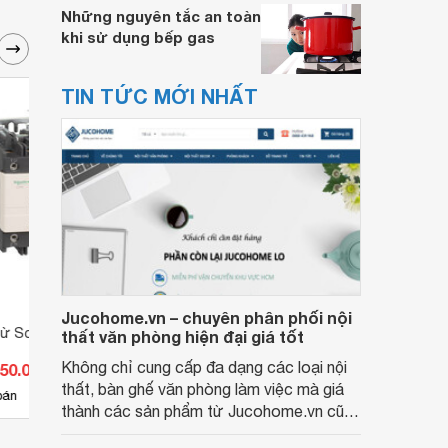
Những nguyên tắc an toàn
khi sử dụng bếp gas
TIN TỨC MỚI NHẤT
Jucohome.vn – chuyên phân phối nội
từ Schneider
Khởi động từ Schneider
Khởi 
thất văn phòng hiện đại giá tốt
7
LC1D80ABD
LC1D
Không chỉ cung cấp đa dạng các loại nội
750.000 đ
Giá từ 0 đ
Giá 
thất, bàn ghế văn phòng làm việc mà giá
bán
Chưa có nơi bán
Có
thành các sản phẩm từ Jucohome.vn cũng
luôn tốt nhất cho người sử dụng.