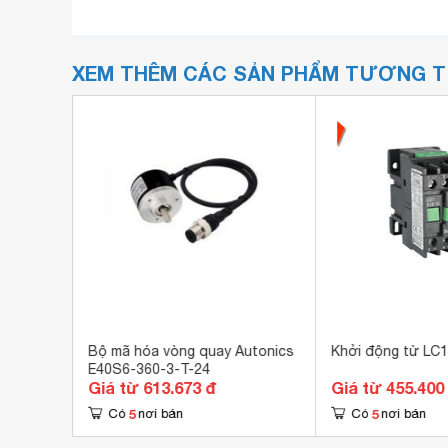
XEM THÊM CÁC SẢN PHẨM TƯƠNG 
Bộ mã hóa vòng quay Autonics
Khởi động từ LC
E40S6-360-3-T-24
Giá từ 613.673 đ
Giá từ 455.400
5
5
Có
nơi bán
Có
nơi bán