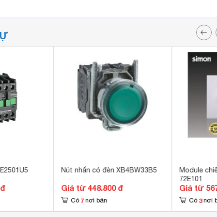
TỰ
1E2501U5
Nút nhấn có đèn XB4BW33B5
Module chi
72E101
 đ
Giá từ 448.800 đ
Giá từ 56
7
3
Có
nơi bán
Có
nơi 