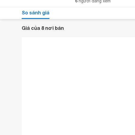
6
người đang xem
So sánh giá
Giá của 8 nơi bán