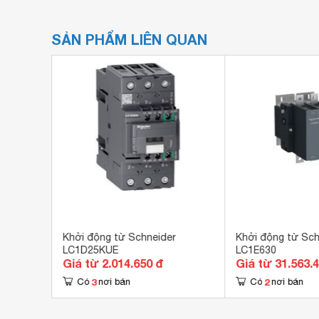
SẢN PHẨM LIÊN QUAN
r
Khởi động từ Schneider
Khởi động từ Sch
LC1D25KUE
LC1E630
Giá từ 2.014.650 đ
Giá từ 31.563.
3
2
Có
nơi bán
Có
nơi bán