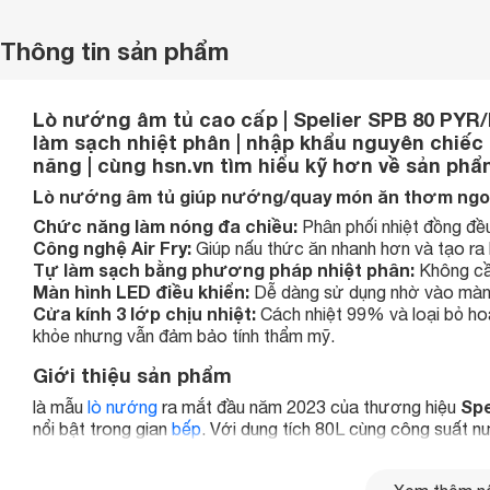
Thông tin sản phẩm
Lò nướng âm tủ cao cấp | Spelier SPB 80 PYR/BL
làm sạch nhiệt phân | nhập khẩu nguyên chiếc từ
năng | cùng hsn.vn tìm hiểu kỹ hơn về sản phẩ
Lò nướng âm tủ giúp nướng/quay món ăn thơm ngon
Chức năng làm nóng đa chiều:
Phân phối nhiệt đồng đề
Công nghệ Air Fry:
Giúp nấu thức ăn nhanh hơn và tạo ra l
Tự làm sạch bằng phương pháp nhiệt phân:
Không cầ
Màn hình LED điều khiển:
Dễ dàng sử dụng nhờ vào màn h
Cửa kính 3 lớp chịu nhiệt:
Cách nhiệt 99% và loại bỏ ho
khỏe nhưng vẫn đảm bảo tính thẩm mỹ.
Giới thiệu sản phẩm
Spe
là mẫu
lò nướng
ra mắt đầu năm 2023 của thương hiệu
nổi bật trong gian
bếp
. Với dung tích 80L cùng công suất 
gia đình đông người, quán ăn hay nhà hàng.