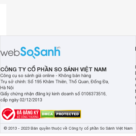
CÔNG TY CỔ PHẦN SO SÁNH VIỆT NAM
Công cụ so sánh giá online - Không bán hàng
Trụ sở chính: Số 195 Khâm Thiên, Thổ Quan, Đống Đa,
Hà Nội
Giấy chứng nhận đăng ký kinh doanh số 0106373516,
cấp ngày 02/12/2013
Đặc điểm nổi bật
Thiết kế sang trọng
Italy
là sản phẩm nhập khẩu nguyên chiếc từ
với nhiều công
© 2013 - 2023 Bản quyền thuộc về Công ty cổ phần So Sánh Việt Nam
được ưa chuộng nhất hiện nay. Lò được thiết kế bề mặt kính 