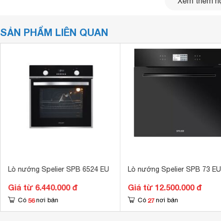
Xem thêm nộ
SẢN PHẨM LIÊN QUAN
Lò nướng Spelier SPB 6524 EU
Lò nướng Spelier SPB 73 EU
Giá từ 6.440.000 đ
Giá từ 12.500.000 đ
56
27
Có
nơi bán
Có
nơi bán