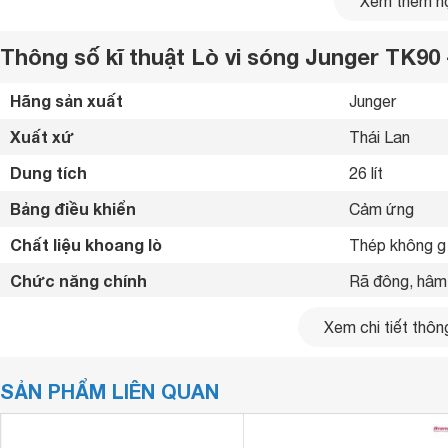
Xem thêm nộ
Thông số kĩ thuật Lò vi sóng Junger TK90 
Hãng sản xuất
Junger 
Xuất xứ
Thái Lan 
Dung tích
26 lít
Ưu điểm vượt trội của lò vi sóng Junger TK 90
Bảng điều khiển
Cảm ứng 
Thiết kế sang trọng, lắp đặt âm tủ tiết kiệm không gian bếp.
Chất liệu khoang lò
Thép không g
Dung tích lò 25 lít, đáp ứng nhu cầu sử dụng đa dạng của nhi
Chức năng: Nấu, hâm nóng, rã đông, nướng, nướng kết hợ
Chức năng chính
Rã đông, hâm,
Công suất mạnh mẽ, vi sóng 1.450W, nướng 1.000W.
Khoang lò làm từ thép không gỉ sáng bóng, độ bền cao.
Chức năng nướng
Không có nư
Xem chi tiết thông
Có chức năng hẹn giờ 60 phút, có đèn chiếu sáng, chức năn
Công suất vi sóng
Trang bị nhiều phụ kiện đi kèm.
900 W
Đánh giá chi tiết lò vi sóng Junger TK 90
SẢN PHẨM LIÊN QUAN
Hẹn giờ
Có 
Kiểu dáng hiện đại, tinh tế
Kích thước lò
388 x 595 x 
Junger TK90
là mẫu lò vi sóng âm tủ có thiết kế tinh tế, hi