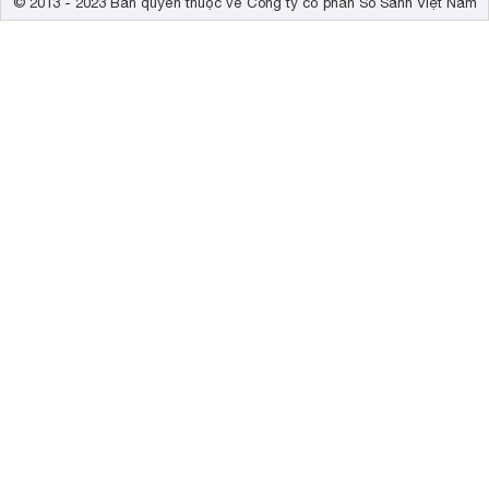
© 2013 - 2023 Bản quyền thuộc về Công ty cổ phần So Sánh Việt Nam