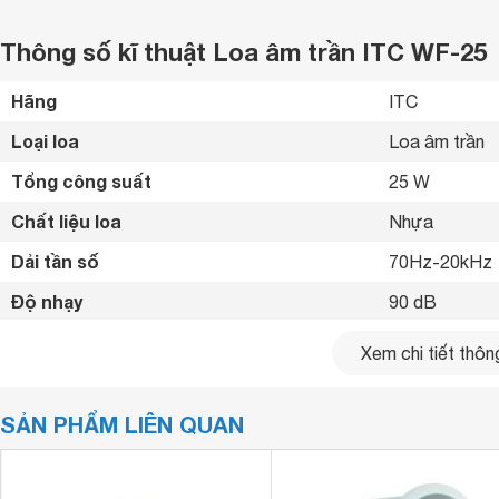
Thông số kĩ thuật Loa âm trần ITC WF-25
Hãng
ITC 
Loại loa
Loa âm trần 
Tổng công suất
25 W
Chất liệu loa
Nhựa 
Dải tần số
70Hz-20kHz 
Độ nhạy
90 dB
Kích thước loa chính
100x204 mm
Xem chi tiết thông
Khối lượng loa chính
1.4 kg
SẢN PHẨM LIÊN QUAN