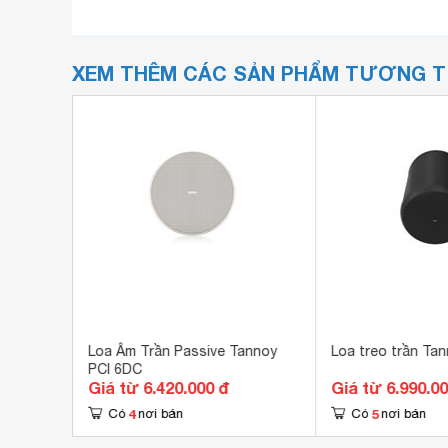
XEM THÊM CÁC SẢN PHẨM TƯƠNG 
annoy
Loa Âm Trần Passive Tannoy
Loa treo trần Ta
PCI 6DC
Giá từ 6.420.000 đ
Giá từ 6.990.0
4
5
Có
nơi bán
Có
nơi bán