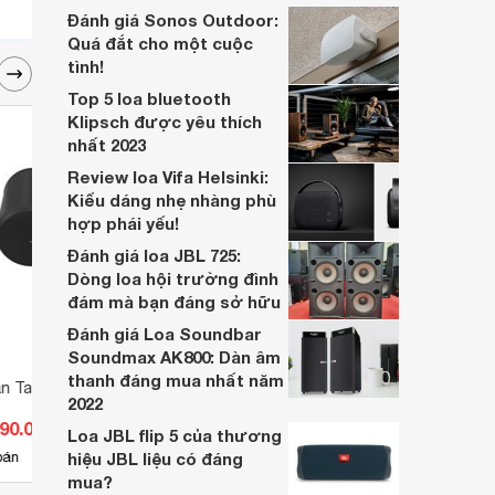
Đánh giá Sonos Outdoor:
Quá đắt cho một cuộc
tình!
Top 5 loa bluetooth
Klipsch được yêu thích
nhất 2023
Review loa Vifa Helsinki:
Kiểu dáng nhẹ nhàng phù
hợp phái yếu!
Đánh giá loa JBL 725:
Dòng loa hội trường đình
đám mà bạn đáng sở hữu
Đánh giá Loa Soundbar
Soundmax AK800: Dàn âm
thanh đáng mua nhất năm
rần Tannoy OCV 6
Loa treo trần Tannoy OCV-8
Loa T
2022
990.000 đ
Giá từ 7.590.000 đ
Giá 
Loa JBL flip 5 của thương
4
bán
hiệu JBL liệu có đáng
Có
nơi bán
Có
mua?