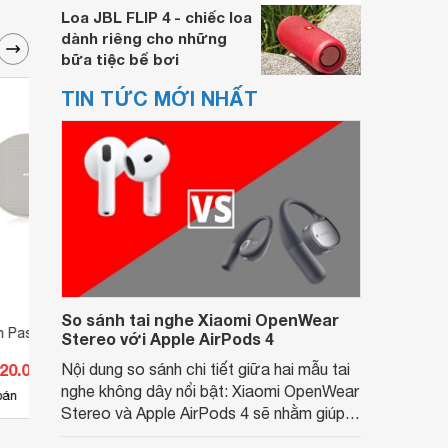
Loa JBL FLIP 4 - chiếc loa
dành riêng cho những
bữa tiệc bể bơi
TIN TỨC MỚI NHẤT
So sánh tai nghe Xiaomi OpenWear
n Passive Tannoy
Loa Âm Trần Passive Tannoy
Loa Â
Stereo với Apple AirPods 4
CVS 601
CMS 
420.000 đ
Nội dung so sánh chi tiết giữa hai mẫu tai
Giá từ 3.330.000 đ
Giá 
nghe không dây nổi bật: Xiaomi OpenWear
5
bán
Có
nơi bán
Có
Stereo và Apple AirPods 4 sẽ nhằm giúp
người dùng đưa ra lựa chọn phù hợp nhất