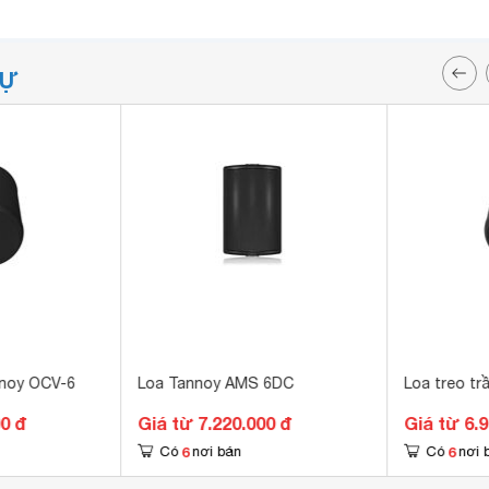
TỰ
nnoy OCV-6
Loa Tannoy AMS 6DC
Loa treo t
00 đ
Giá từ 7.220.000 đ
Giá từ 6.
6
6
Có
nơi bán
Có
nơi 