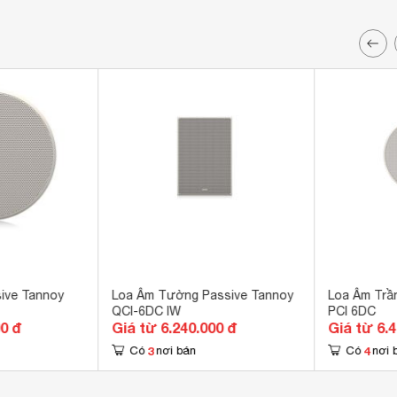
ive Tannoy
Loa Âm Tường Passive Tannoy
Loa Âm Trầ
QCI-6DC IW
PCI 6DC
00 đ
Giá từ 6.240.000 đ
Giá từ 6.
3
4
Có
nơi bán
Có
nơi 