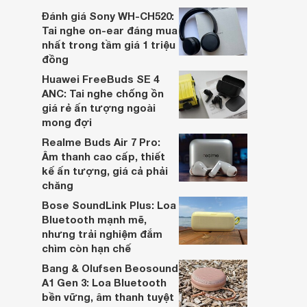
dựa trên nhu cầu và sở thích cá nhân. Cả
Đánh giá Sony WH-CH520:
hai đều là sản phẩm chất lượng cao,
Tai nghe on-ear đáng mua
nhưng hướng tới đối tượng khách hàng
nhất trong tầm giá 1 triệu
khác nhau.
đồng
Huawei FreeBuds SE 4
ANC: Tai nghe chống ồn
giá rẻ ấn tượng ngoài
mong đợi
Realme Buds Air 7 Pro:
Âm thanh cao cấp, thiết
kế ấn tượng, giá cả phải
chăng
Bose SoundLink Plus: Loa
Bluetooth mạnh mẽ,
nhưng trải nghiệm đắm
chìm còn hạn chế
Bang & Olufsen Beosound
A1 Gen 3: Loa Bluetooth
bền vững, âm thanh tuyệt