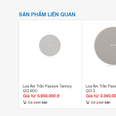
SẢN PHẨM LIÊN QUAN
annoy
Loa Âm Trần Passive Tannoy
Loa Âm Trần Pass
QCI 6DC
QCI 3
Giá từ 5.650.000 đ
Giá từ 3.340.0
3
2
Có
nơi bán
Có
nơi bán