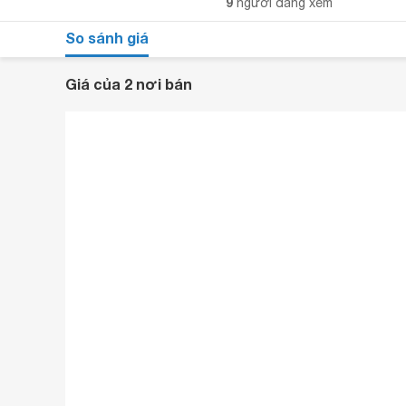
9
người đang xem
So sánh giá
Giá của 2 nơi bán