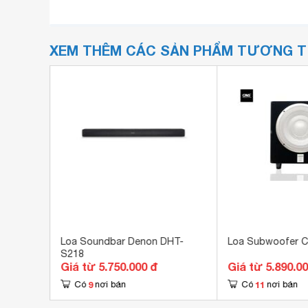
XEM THÊM CÁC SẢN PHẨM TƯƠNG 
P-5.2-
Loa Soundbar Denon DHT-
Loa Subwoofer 
S218
Giá từ 5.750.000 đ
Giá từ 5.890.0
9
11
Có
nơi bán
Có
nơi bán