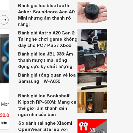
Đánh giá loa bluetooth
Anker Soundcore Ace A0:
Mini nhưng âm thanh rõ
ràng!
Đánh giá Astro A20 Gen 2:
Tai nghe chơi game không
dây cho PC / PS5 / Xbox
Đánh giá loa JBL 938: Âm
thanh mượt mà, sống
động cực kỳ chất lượng
Đánh giá tổng quan về loa
Samsung HW-A650
Đánh giá loa Bookshelf
Klipsch RP-600M: Mang cả
 Monster Cycle Plus
Loa Bluetooth Gravastar Mars
Loa x
thế giới âm thanh đến
Pro - War Damaged
ngôi nhà của bạn
130.000 đ
Giá từ 5.489.000 đ
Giá 
So sánh tai nghe Xiaomi
12
 bán
Có
nơi bán
Có
OpenWear Stereo với