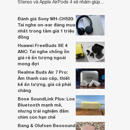
Stereo và Apple AirPods 4 sẽ nhằm giúp
người dùng đưa ra lựa chọn phù hợp nhất
dựa trên nhu cầu và sở thích cá nhân. Cả
Đánh giá Sony WH-CH520:
hai đều là sản phẩm chất lượng cao,
Tai nghe on-ear đáng mua
nhưng hướng tới đối tượng khách hàng
nhất trong tầm giá 1 triệu
khác nhau.
đồng
Huawei FreeBuds SE 4
ANC: Tai nghe chống ồn
giá rẻ ấn tượng ngoài
mong đợi
Realme Buds Air 7 Pro:
Âm thanh cao cấp, thiết
kế ấn tượng, giá cả phải
chăng
Bose SoundLink Plus: Loa
Bluetooth mạnh mẽ,
nhưng trải nghiệm đắm
chìm còn hạn chế
Bang & Olufsen Beosound