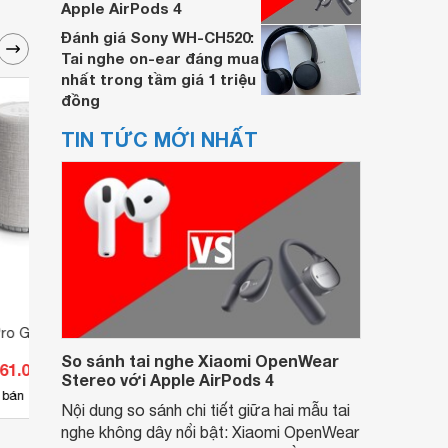
Apple AirPods 4
Đánh giá Sony WH-CH520:
Tai nghe on-ear đáng mua
nhất trong tầm giá 1 triệu
đồng
TIN TỨC MỚI NHẤT
Pro G10
Loa Audio Pro A36
Loa A
So sánh tai nghe Xiaomi OpenWear
961.000 đ
Giá từ 25.190.000 đ
Giá 
Stereo với Apple AirPods 4
10
 bán
Có
nơi bán
Có
Nội dung so sánh chi tiết giữa hai mẫu tai
nghe không dây nổi bật: Xiaomi OpenWear