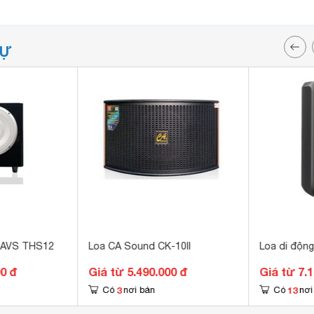
TỰ
CAVS THS12
Loa CA Sound CK-10II
Loa di động
00 đ
Giá từ 5.490.000 đ
Giá từ 7.
3
13
Có
nơi bán
Có
nơi