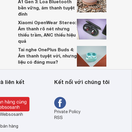
A1 Gen 3: Loa Bluetooth
bền vững, âm thanh tuyệt
đỉnh
Xiaomi OpenWear Stereo:
Âm thanh rõ nét nhưng
thiếu trầm, ANC thiếu hiệu
quả
Tai nghe OnePlus Buds 4:
Âm thanh tuyệt vời, nhưng
liệu có đáng mua?
à liên kết
Kết nối với chúng tôi
Private Policy
ề Websosanh
RSS
 bán hàng