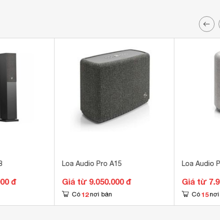
8
Loa Audio Pro A15
Loa Audio 
000 đ
Giá từ 9.050.000 đ
Giá từ 7.
12
15
Có
nơi bán
Có
nơi