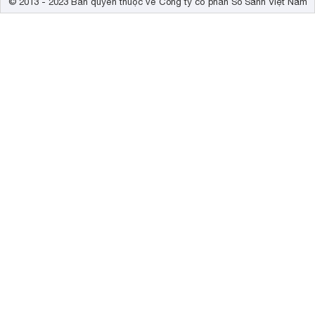
© 2013 - 2023 Bản quyền thuộc về Công ty cổ phần So Sánh Việt Nam