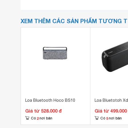
XEM THÊM CÁC SẢN PHẨM TƯƠNG 
D-512
Loa Bluetooth Hoco BS10
Loa Bluetotoh Xd
Giá từ 528.000 đ
Giá từ 499.000
2
5
Có
nơi bán
Có
nơi bán