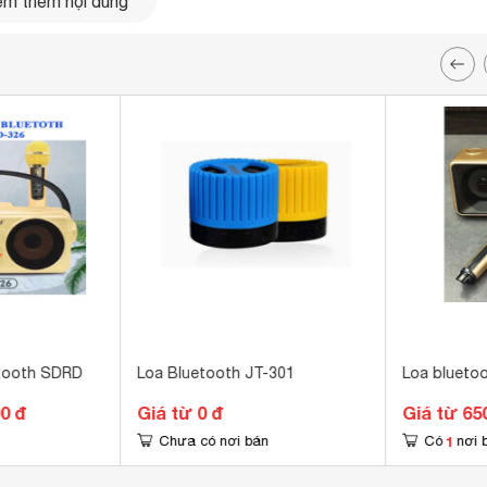
m thêm nội dung
etooth SDRD
Loa Bluetooth JT-301
Loa blueto
00 đ
Giá từ 0 đ
Giá từ 65
1
Chưa có nơi bán
Có
nơi 