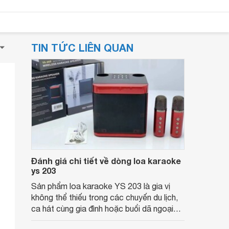
TIN TỨC LIÊN QUAN
Đánh giá chi tiết về dòng loa karaoke
ys 203
Sản phẩm loa karaoke YS 203 là gia vị
không thể thiếu trong các chuyến du lịch,
ca hát cùng gia đình hoặc buổi dã ngoại
biển, hay tổ chức picnic,... Cùng theo dõi