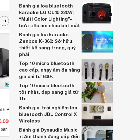
bài viết để tham khảo loại sản phẩm này.
Đánh giá loa bluetooth
karaoke LG OL45 220W:
“Multi Color Lighting”-
bữa tiệc âm nhạc bắt mắt
Đánh giá loa karaoke
Zenbos K-360: Sở hữu
thiết kế sang trọng, quý
phái
Top 10 micro bluetooth
cao cấp, nhạy âm đa năng
giá chỉ từ 600k
Top 10 micro bluetooth
tốt nhất, đẹp sang giá từ
1tr
Đánh giá, trải nghiệm loa
oth Bosston T1800
Loa Bluetooth Jonter M99
Loa B
bluetooth JBL Control X
Wireless
0.000 đ
Giá từ 548.900 đ
Giá 
3
 bán
Đánh giá Dynaudio Music
Có
nơi bán
Có
7: Âm thanh đẳng cấp đến