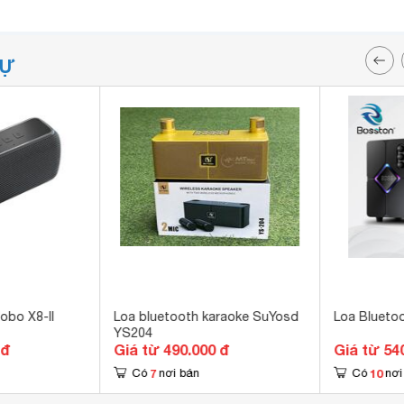
TỰ
obo X8-II
Loa bluetooth karaoke SuYosd
Loa Blueto
YS204
 đ
Giá từ 490.000 đ
Giá từ 54
7
10
Có
nơi bán
Có
nơi