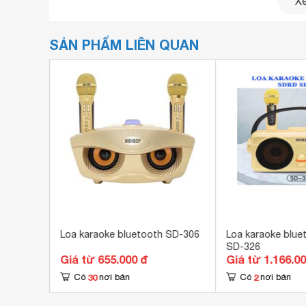
Xe
SẢN PHẨM LIÊN QUAN
WS-301
Loa karaoke bluetooth SD-306
Loa karaoke blu
SD-326
Giá từ 655.000 đ
Giá từ 1.166.0
30
2
Có
nơi bán
Có
nơi bán