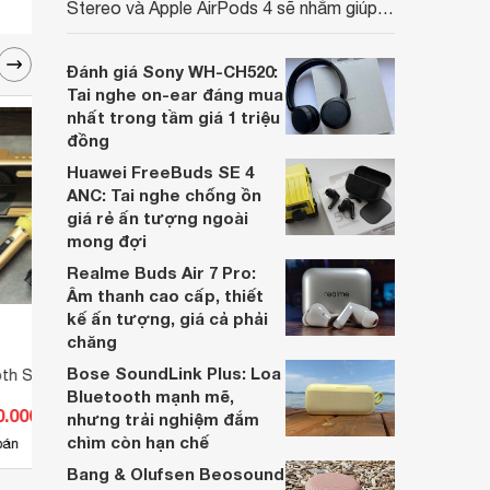
Stereo và Apple AirPods 4 sẽ nhằm giúp
người dùng đưa ra lựa chọn phù hợp nhất
dựa trên nhu cầu và sở thích cá nhân. Cả
Đánh giá Sony WH-CH520:
hai đều là sản phẩm chất lượng cao,
Tai nghe on-ear đáng mua
nhưng hướng tới đối tượng khách hàng
nhất trong tầm giá 1 triệu
khác nhau.
đồng
Huawei FreeBuds SE 4
ANC: Tai nghe chống ồn
giá rẻ ấn tượng ngoài
mong đợi
Realme Buds Air 7 Pro:
Âm thanh cao cấp, thiết
kế ấn tượng, giá cả phải
chăng
Bose SoundLink Plus: Loa
oth SDRD-301
Loa bluetooth SD-08
Loa B
Bluetooth mạnh mẽ,
0.000 đ
Giá từ 297.000 đ
Giá 
nhưng trải nghiệm đắm
chìm còn hạn chế
2
bán
Có
nơi bán
Có
Bang & Olufsen Beosound