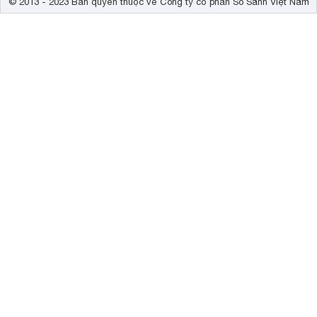
© 2013 - 2023 Bản quyền thuộc về Công ty cổ phần So Sánh Việt Nam