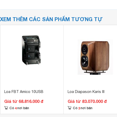
XEM THÊM CÁC SẢN PHẨM TƯƠNG TỰ
Loa FBT Amico 10USB
Loa Diapason Karis III
Giá từ 68.816.000 đ
Giá từ 83.070.000 đ
4
3
Có
nơi bán
Có
nơi bán