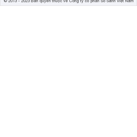
© 2013 - 2023 Bản quyền thuộc về Công ty cổ phần So Sánh Việt Nam