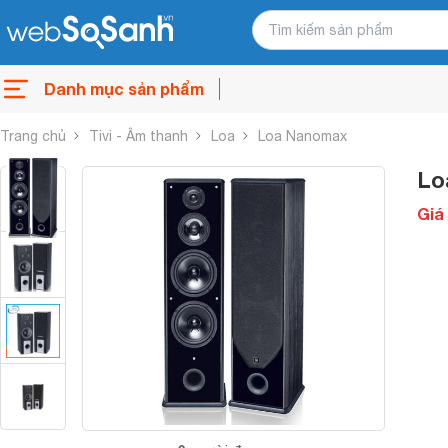
Danh mục sản phẩm
Trang chủ
Tivi - Âm thanh
Loa
Loa Nanomax
Lo
Giá 