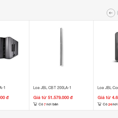
A-1
Loa JBL CBT 200LA-1
Loa JBL Con
000 đ
Giá từ 51.579.000 đ
Giá từ 4.
7
24
Có
nơi bán
Có
nơi