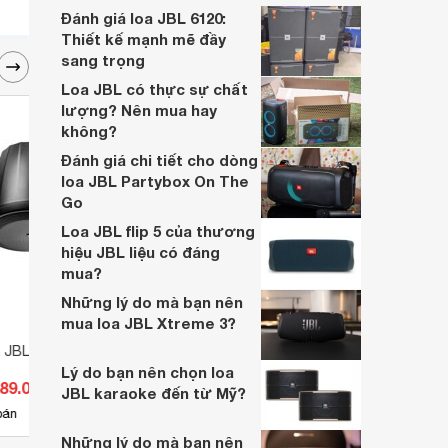
Sản phẩm là mẫu loa mà bạn không thể bỏ
Đánh giá loa JBL 6120:
qua!
Thiết kế mạnh mẽ đầy
sang trọng
Loa JBL có thực sự chất
lượng? Nên mua hay
không?
Đánh giá chi tiết cho dòng
loa JBL Partybox On The
Go
Loa JBL flip 5 của thương
hiệu JBL liệu có đáng
mua?
Những lý do mà bạn nên
mua loa JBL Xtreme 3?
n JBL Control 64PT
Loa JBL KP612
Loa B
Lý do bạn nên chọn loa
389.000 đ
Giá từ 4.750.000 đ
Giá 
JBL karaoke đến từ Mỹ?
3
bán
Có
nơi bán
Có
Những lý do mà bạn nên