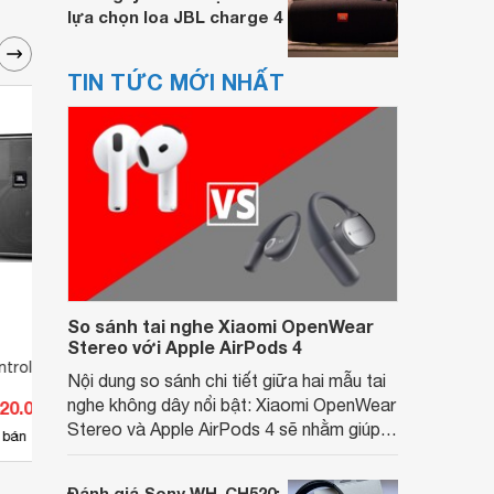
lựa chọn loa JBL charge 4
TIN TỨC MỚI NHẤT
So sánh tai nghe Xiaomi OpenWear
Stereo với Apple AirPods 4
trol 25-1
Loa JBL Control Pro 1
Loa J
Nội dung so sánh chi tiết giữa hai mẫu tai
nghe không dây nổi bật: Xiaomi OpenWear
620.000 đ
Giá từ 2.970.000 đ
Giá 
Stereo và Apple AirPods 4 sẽ nhằm giúp
37
 bán
Có
nơi bán
Có
người dùng đưa ra lựa chọn phù hợp nhất
dựa trên nhu cầu và sở thích cá nhân. Cả
Đánh giá Sony WH-CH520: