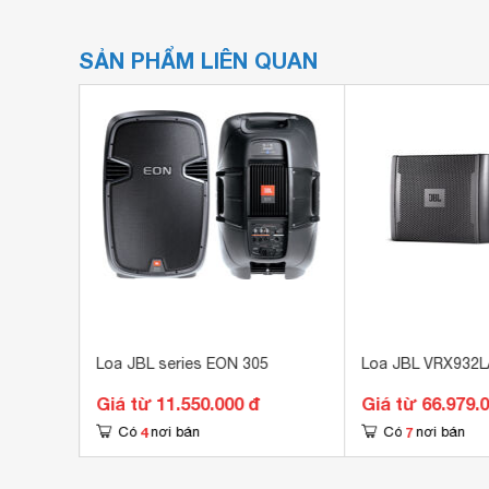
SẢN PHẨM LIÊN QUAN
0LA-1)
Loa JBL series EON 305
Loa JBL VRX932L
Giá từ 11.550.000 đ
Giá từ 66.979.
4
7
Có
nơi bán
Có
nơi bán