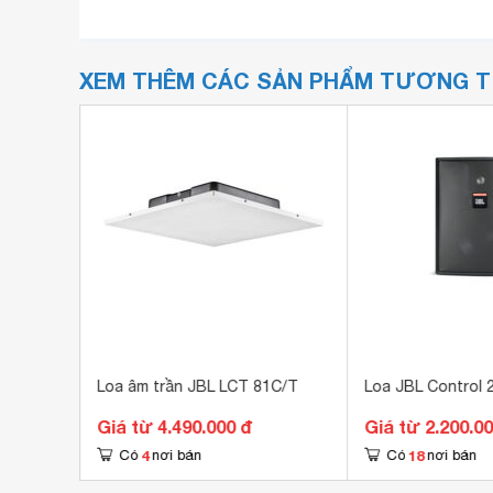
XEM THÊM CÁC SẢN PHẨM TƯƠNG 
Loa âm trần JBL LCT 81C/T
Loa JBL Control 
Giá từ 4.490.000 đ
Giá từ 2.200.0
4
18
Có
nơi bán
Có
nơi bán