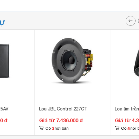
TỰ
25AV
Loa JBL Control 227CT
Loa âm trầ
00 đ
Giá từ 7.436.000 đ
Giá từ 4.
3
5
Có
nơi bán
Có
nơi 