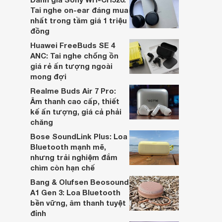
hai đều là sản phẩm chất lượng cao,
Tai nghe on-ear đáng mua
nhưng hướng tới đối tượng khách hàng
nhất trong tầm giá 1 triệu
khác nhau.
đồng
Huawei FreeBuds SE 4
ANC: Tai nghe chống ồn
giá rẻ ấn tượng ngoài
mong đợi
Realme Buds Air 7 Pro:
Âm thanh cao cấp, thiết
kế ấn tượng, giá cả phải
chăng
Bose SoundLink Plus: Loa
Bluetooth mạnh mẽ,
nhưng trải nghiệm đắm
chìm còn hạn chế
Bang & Olufsen Beosound
A1 Gen 3: Loa Bluetooth
bền vững, âm thanh tuyệt
đỉnh