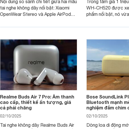
Nội dung so sánh chi tiết giữa hai mẫu
Trong tầm giá 1 triệ
tai nghe không dây nổi bật: Xiaomi
WH-CH520 được xe
OpenWear Stereo và Apple AirPods 4
phẩm nổi bật, nó vừa
sẽ nhằm giúp người dùng đưa ra lựa
pin ấn tượng vừa sở
chọn phù hợp nhất dựa trên nhu cầu
âm thanh ấn tượng 
và sở thích cá nhân. Cả hai đều là sản
chuyên gia đánh giá 
phẩm chất lượng cao, nhưng hướng
tới đối tượng khách hàng khác nhau.
Realme Buds Air 7 Pro: Âm thanh
Bose SoundLink Pl
cao cấp, thiết kế ấn tượng, giá
Bluetooth mạnh mẽ
cả phải chăng
nghiệm đắm chìm 
02/10/2025
02/10/2025
Tai nghe không dây Realme Buds Air
Dòng loa di động m