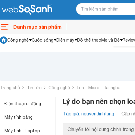
Danh mục sản phẩm
Công nghệ
Cuộc sống
Điện máy
Đồ thể thao
Mẹ và Bé
Revie
Trang chủ
Tin tức
Công nghệ
Loa - Micro - Tai nghe
Lý do bạn nên chọn l
Điện thoại di động
Tác giả: nguyendinhtung
Cập nh
Máy tính bảng
Chuyển tới nội dung chính trong 
Máy tính - Laptop