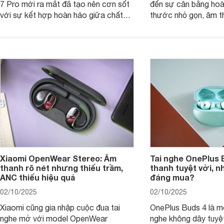
7 Pro mới ra mắt đã tạo nên cơn sốt
đến sự cân bằng hoà
với sự kết hợp hoàn hảo giữa chất
thước nhỏ gọn, âm 
lượng âm thanh vượt trội, thiết kế
thời lượng pin ấn tư
hiện đại và mức giá cực kỳ cạnh
nó có xứng đáng với
tranh, chỉ dưới 2 triệu đồng.
xuất?
Xiaomi OpenWear Stereo: Âm
Tai nghe OnePlus 
thanh rõ nét nhưng thiếu trầm,
thanh tuyệt vời, n
ANC thiếu hiệu quả
đáng mua?
02/10/2025
02/10/2025
Xiaomi cũng gia nhập cuộc đua tai
OnePlus Buds 4 là mộ
nghe mở với model OpenWear
nghe không dây tuyệt