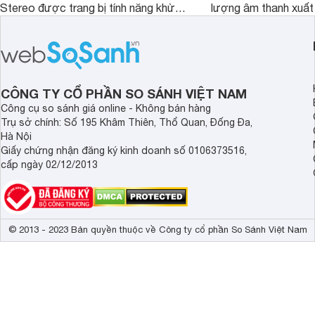
Stereo được trang bị tính năng khử
lượng âm thanh xuất
tiếng ồn chủ động (ANC). Nhưng liệu
nghệ hai driver và h
chất lượng âm thanh và hiệu quả khử
khử tiếng ồn ấn tượng
ồn của chiếc tai nghe Xiaomi này có
tiến. Tuy nhiên, thời
đủ sức thuyết phục người dùng?
là một điểm hạn chế 
người dùng.
CÔNG TY CỔ PHẦN SO SÁNH VIỆT NAM
Công cụ so sánh giá online - Không bán hàng
Trụ sở chính: Số 195 Khâm Thiên, Thổ Quan, Đống Đa,
Hà Nội
Giấy chứng nhận đăng ký kinh doanh số 0106373516,
cấp ngày 02/12/2013
© 2013 - 2023 Bản quyền thuộc về Công ty cổ phần So Sánh Việt Nam