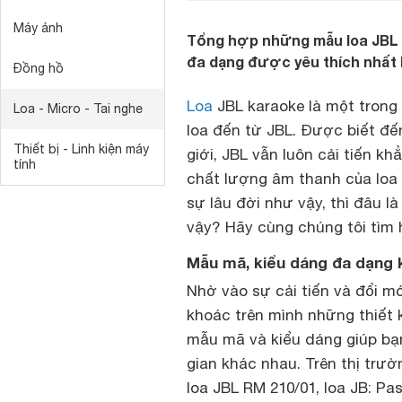
Máy ảnh
Tổng hợp những mẫu loa JBL 
đa dạng được yêu thích nhất 
Đồng hồ
Loa
JBL karaoke là một tron
Loa - Micro - Tai nghe
loa đến từ JBL. Được biết đến
Thiết bị - Linh kiện máy
giới, JBL vẫn luôn cải tiến k
tính
chất lượng âm thanh của loa 
sự lâu đời như vậy, thì đâu 
vậy? Hãy cùng chúng tôi tìm 
Mẫu mã, kiểu dáng đa dạng
Nhờ vào sự cải tiến và đổi m
khoác trên mình những thiết 
mẫu mã và kiểu dáng giúp bạ
gian khác nhau. Trên thị trườ
loa JBL RM 210/01, loa JB: Pa