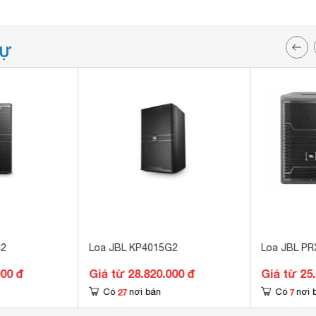
TỰ
G2
Loa JBL KP4015G2
Loa JBL PR
000 đ
Giá từ 28.820.000 đ
Giá từ 25
27
7
Có
nơi bán
Có
nơi 