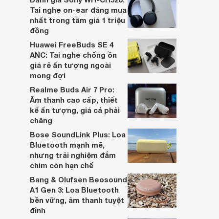
hai đều là sản phẩm chất lượng cao,
Tai nghe on-ear đáng mua
nhưng hướng tới đối tượng khách hàng
nhất trong tầm giá 1 triệu
khác nhau.
đồng
Huawei FreeBuds SE 4
ANC: Tai nghe chống ồn
giá rẻ ấn tượng ngoài
mong đợi
Realme Buds Air 7 Pro:
Âm thanh cao cấp, thiết
kế ấn tượng, giá cả phải
chăng
Bose SoundLink Plus: Loa
Bluetooth mạnh mẽ,
nhưng trải nghiệm đắm
chìm còn hạn chế
Bang & Olufsen Beosound
A1 Gen 3: Loa Bluetooth
bền vững, âm thanh tuyệt
đỉnh