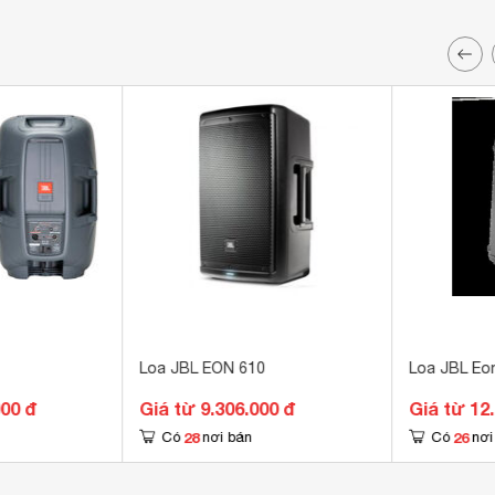
Loa JBL EON 610
Loa JBL Eo
000 đ
Giá từ 9.306.000 đ
Giá từ 12
28
26
Có
nơi bán
Có
nơi