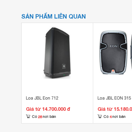
SẢN PHẨM LIÊN QUAN
Loa JBL Eon 712
Loa JBL EON 315
Giá từ 14.700.000 đ
Giá từ 15.180.
28
4
Có
nơi bán
Có
nơi bán