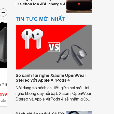
lựa chọn loa JBL charge 4
TIN TỨC MỚI NHẤT
So sánh tai nghe Xiaomi OpenWear
Stereo với Apple AirPods 4
n 715
Loa JBL EON 618S
Loa J
Nội dung so sánh chi tiết giữa hai mẫu tai
nghe không dây nổi bật: Xiaomi OpenWear
.999.000 đ
Giá từ 21.411.500 đ
Giá 
Stereo và Apple AirPods 4 sẽ nhằm giúp
21
 bán
Có
nơi bán
Có
người dùng đưa ra lựa chọn phù hợp nhất
dựa trên nhu cầu và sở thích cá nhân. Cả
Đánh giá Sony WH-CH520: