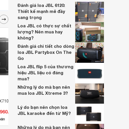
Sản phẩm là mẫu loa mà bạn không thể bỏ
Đánh giá loa JBL 6120:
qua!
Thiết kế mạnh mẽ đầy
sang trọng
Loa JBL có thực sự chất
lượng? Nên mua hay
không?
Đánh giá chi tiết cho dòng
loa JBL Partybox On The
Go
Loa JBL flip 5 của thương
hiệu JBL liệu có đáng
mua?
Những lý do mà bạn nên
mua loa JBL Xtreme 3?
X710 Powered
Loa Hội Trường JBL MRX525
Khung
Lý do bạn nên chọn loa
.960.000 đ
Giá từ 28.457.000 đ
Giá 
JBL karaoke đến từ Mỹ?
4
bán
Có
nơi bán
Có
Những lý do mà bạn nên