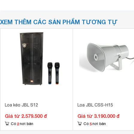
XEM THÊM CÁC SẢN PHẨM TƯƠNG TỰ
Loa kéo JBL S12
Loa JBL CSS-H15
Giá từ 2.579.500 đ
Giá từ 3.190.000 đ
2
5
Có
nơi bán
Có
nơi bán