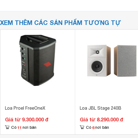
XEM THÊM CÁC SẢN PHẨM TƯƠNG TỰ
Loa Proel FreeOneX
Loa JBL Stage 240B
Giá từ 9.300.000 đ
Giá từ 8.290.000 đ
11
6
Có
nơi bán
Có
nơi bán