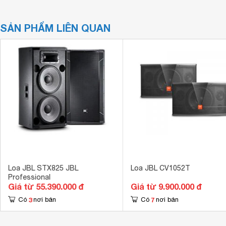
SẢN PHẨM LIÊN QUAN
Loa JBL STX825 JBL
Loa JBL CV1052T
Professional
Giá từ 55.390.000 đ
Giá từ 9.900.000 đ
3
7
Có
nơi bán
Có
nơi bán