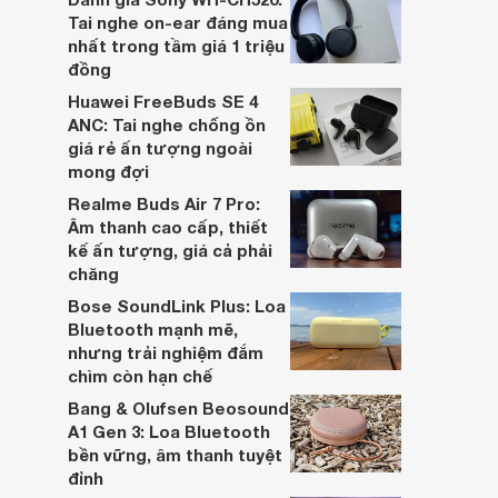
hai đều là sản phẩm chất lượng cao,
Tai nghe on-ear đáng mua
nhưng hướng tới đối tượng khách hàng
nhất trong tầm giá 1 triệu
khác nhau.
đồng
Huawei FreeBuds SE 4
ANC: Tai nghe chống ồn
giá rẻ ấn tượng ngoài
mong đợi
Realme Buds Air 7 Pro:
Âm thanh cao cấp, thiết
kế ấn tượng, giá cả phải
chăng
Bose SoundLink Plus: Loa
Bluetooth mạnh mẽ,
nhưng trải nghiệm đắm
chìm còn hạn chế
Bang & Olufsen Beosound
A1 Gen 3: Loa Bluetooth
bền vững, âm thanh tuyệt
đỉnh