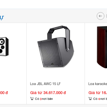
TỰ
Loa JBL AWC 15 LF
Loa karaok
000 đ
Giá từ 34.617.000 đ
Giá từ 16
3
4
Có
nơi bán
Có
nơi 