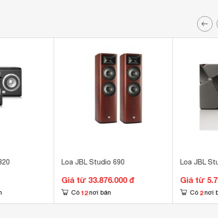
820
Loa JBL Studio 690
Loa JBL St
Giá từ 33.876.000 đ
Giá từ 5.
12
2
n
Có
nơi bán
Có
nơi 