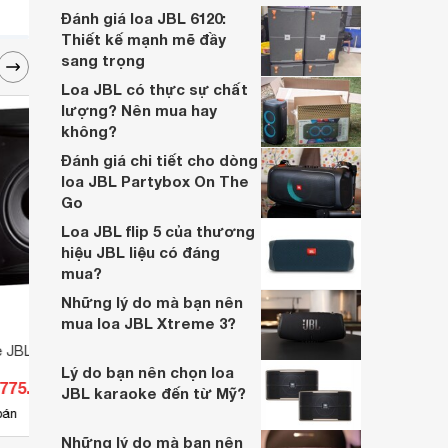
Sản phẩm là mẫu loa mà bạn không thể bỏ
Đánh giá loa JBL 6120:
qua!
Thiết kế mạnh mẽ đầy
sang trọng
Loa JBL có thực sự chất
lượng? Nên mua hay
không?
Đánh giá chi tiết cho dòng
loa JBL Partybox On The
Go
Loa JBL flip 5 của thương
hiệu JBL liệu có đáng
mua?
Những lý do mà bạn nên
mua loa JBL Xtreme 3?
e JBL LS120P
Loa JBL VRX-915S
Loa J
Lý do bạn nên chọn loa
.775.000 đ
Giá từ 25.300.000 đ
Giá 
JBL karaoke đến từ Mỹ?
8
bán
Có
nơi bán
Có
Những lý do mà bạn nên