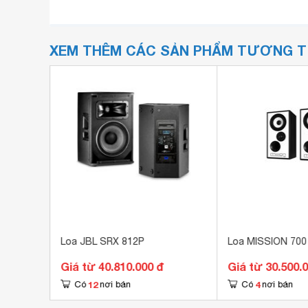
XEM THÊM CÁC SẢN PHẨM TƯƠNG 
Loa JBL SRX 812P
Loa MISSION 700
Giá từ 40.810.000 đ
Giá từ 30.500.
12
4
Có
nơi bán
Có
nơi bán