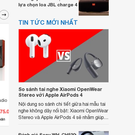
lựa chọn loa JBL charge 4
TIN TỨC MỚI NHẤT
So sánh tai nghe Xiaomi OpenWear
Stereo với Apple AirPods 4
udio 130
Loa JBL Studio 698
Loa J
Nội dung so sánh chi tiết giữa hai mẫu tai
nghe không dây nổi bật: Xiaomi OpenWear
775.000 đ
Giá từ 37.490.000 đ
Giá 
Stereo và Apple AirPods 4 sẽ nhằm giúp
19
bán
Có
nơi bán
Có
người dùng đưa ra lựa chọn phù hợp nhất
dựa trên nhu cầu và sở thích cá nhân. Cả
Đánh giá Sony WH-CH520: