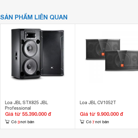
SẢN PHẨM LIÊN QUAN
Loa JBL STX825 JBL
Loa JBL CV1052T
Professional
Giá từ 55.390.000 đ
Giá từ 9.900.000 đ
3
7
Có
nơi bán
Có
nơi bán