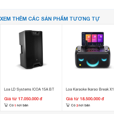
XEM THÊM CÁC SẢN PHẨM TƯƠNG TỰ
Loa LD Systems ICOA 15A BT
Loa Karaoke Ikarao Break X1
Giá từ 17.050.000 đ
Giá từ 18.500.000 đ
1
3
Có
nơi bán
Có
nơi bán