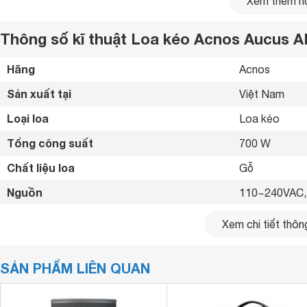
Xem thêm nộ
0
đánh giá
Thông số kĩ thuật Loa kéo Acnos Aucus 
4
0
đánh giá
Hãng
Acnos 
3
Sản xuất tại
Việt Nam 
0
đánh giá
2
Loại loa
Loa kéo 
0
đánh giá
Tổng công suất
700 W
1
Chất liệu loa
Gỗ 
0
đánh giá
Chia sẻ nhận xét về sản phẩm
Viết nhận xét của bạn
Nguồn
110~240VAC,
Phím điều khiển
Có 2 micro đi
Xem chi tiết thông
Kết nối không dây
Bluetooth 5.0
Gửi ảnh Quy định đăng bình luận
SẢN PHẨM LIÊN QUAN
MP3 USB

OPTICAL IN

Gửi bình luận
Kết nối khác
MIC, GUITAR (
Nhập thông tin