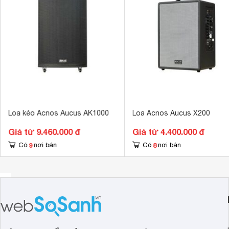
LINE OUT, LIN
Kích thước loa chính
430 x 720 x 
Khối lượng loa chính
23.1 kg
Anh
chị
Kích thước loa Sub/Bass
400 mm
Tổng số loa bass
1 loa
Cập nhật
Tổng số loa Treble
1 loa
Loa kéo Acnos Aucus AK1000
Loa Acnos Aucus X200
Giá từ 9.460.000 đ
Giá từ 4.400.000 đ
9
8
Có
nơi bán
Có
nơi bán