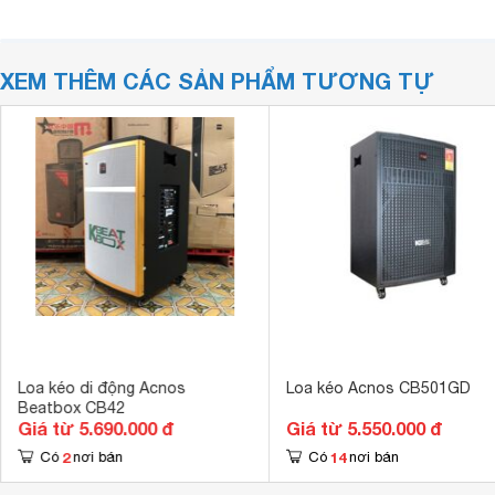
XEM THÊM CÁC SẢN PHẨM TƯƠNG TỰ
Loa kéo di động Acnos
Loa kéo Acnos CB501GD
Beatbox CB42
Giá từ 5.690.000 đ
Giá từ 5.550.000 đ
2
14
Có
nơi bán
Có
nơi bán