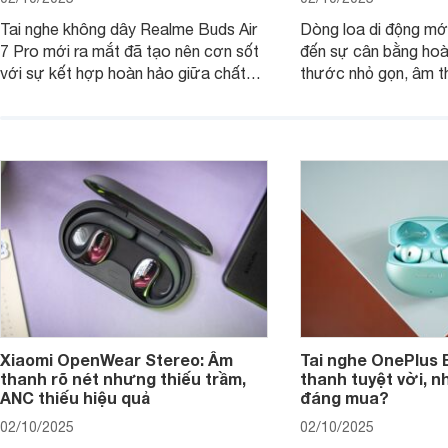
Tai nghe không dây Realme Buds Air
Dòng loa di động m
7 Pro mới ra mắt đã tạo nên cơn sốt
đến sự cân bằng hoà
với sự kết hợp hoàn hảo giữa chất
thước nhỏ gọn, âm 
lượng âm thanh vượt trội, thiết kế
thời lượng pin ấn tư
hiện đại và mức giá cực kỳ cạnh
nó có xứng đáng với
tranh, chỉ dưới 2 triệu đồng.
xuất?
Xiaomi OpenWear Stereo: Âm
Tai nghe OnePlus 
thanh rõ nét nhưng thiếu trầm,
thanh tuyệt vời, n
ANC thiếu hiệu quả
đáng mua?
02/10/2025
02/10/2025