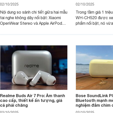
02/10/2025
02/10/2025
Nội dung so sánh chi tiết giữa hai mẫu
Trong tầm giá 1 triệ
tai nghe không dây nổi bật: Xiaomi
WH-CH520 được xe
OpenWear Stereo và Apple AirPods 4
phẩm nổi bật, nó vừa
sẽ nhằm giúp người dùng đưa ra lựa
pin ấn tượng vừa sở
chọn phù hợp nhất dựa trên nhu cầu
âm thanh ấn tượng 
và sở thích cá nhân. Cả hai đều là sản
chuyên gia đánh giá 
phẩm chất lượng cao, nhưng hướng
tới đối tượng khách hàng khác nhau.
Realme Buds Air 7 Pro: Âm thanh
Bose SoundLink Pl
cao cấp, thiết kế ấn tượng, giá
Bluetooth mạnh mẽ
cả phải chăng
nghiệm đắm chìm 
02/10/2025
02/10/2025