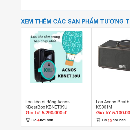
XEM THÊM CÁC SẢN PHẨM TƯƠNG 
Loa kéo di động Acnos
Loa Acnos Beatbo
KBeatBox KBNET39U
KS361M
Giá từ 5.290.000 đ
Giá từ 5.100.0
4
15
Có
nơi bán
Có
nơi bán