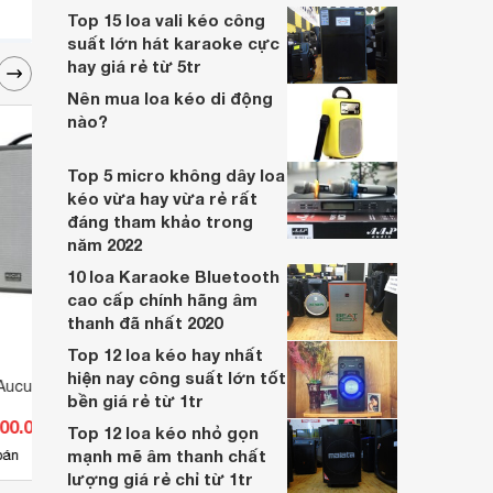
sách 10 mẫu loa kéo karaoke hay nhất
Top 15 loa vali kéo công
hiện nay mang đến những phút giây thư
suất lớn hát karaoke cực
giãn hạnh phúc cùng gia đình.
hay giá rẻ từ 5tr
Nên mua loa kéo di động
nào?
Top 5 micro không dây loa
kéo vừa hay vừa rẻ rất
đáng tham khảo trong
năm 2022
10 loa Karaoke Bluetooth
cao cấp chính hãng âm
thanh đã nhất 2020
Top 12 loa kéo hay nhất
hiện nay công suất lớn tốt
Aucus X200
Loa kéo Acnos CB40T600N
Loa 
bền giá rẻ từ 1tr
400.000 đ
Giá từ 4.890.000 đ
Giá 
Top 12 loa kéo nhỏ gọn
mạnh mẽ âm thanh chất
3
bán
Có
nơi bán
Có
lượng giá rẻ chỉ từ 1tr