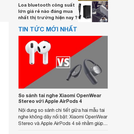
Loa bluetooth công suất
lớn giá rẻ nào đáng mua
nhất thị trường hiện nay ?
TIN TỨC MỚI NHẤT
So sánh tai nghe Xiaomi OpenWear
Stereo với Apple AirPods 4
Nội dung so sánh chi tiết giữa hai mẫu tai
nghe không dây nổi bật: Xiaomi OpenWear
Stereo và Apple AirPods 4 sẽ nhằm giúp
người dùng đưa ra lựa chọn phù hợp nhất