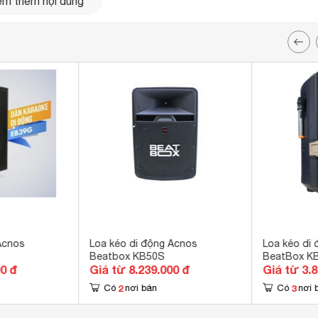
m thêm nội dung
Acnos
Loa kéo di động Acnos
Loa kéo di
Beatbox KB50S
BeatBox K
00 đ
Giá từ 8.239.000 đ
Giá từ 3.
2
3
Có
nơi bán
Có
nơi 