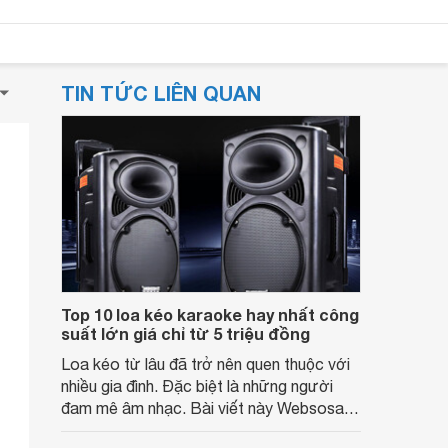
TIN TỨC LIÊN QUAN
Top 10 loa kéo karaoke hay nhất công
suất lớn giá chỉ từ 5 triệu đồng
Loa kéo từ lâu đã trở nên quen thuộc với
nhiều gia đình. Đặc biệt là những người
đam mê âm nhạc. Bài viết này Websosanh
xin được giới thiệu với quý bạn đọc danh