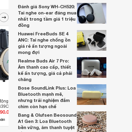
dựa trên nhu cầu và sở thích cá nhân. Cả
Đánh giá Sony WH-CH520:
hai đều là sản phẩm chất lượng cao,
Tai nghe on-ear đáng mua
nhưng hướng tới đối tượng khách hàng
nhất trong tầm giá 1 triệu
khác nhau.
đồng
Huawei FreeBuds SE 4
ANC: Tai nghe chống ồn
giá rẻ ấn tượng ngoài
mong đợi
Realme Buds Air 7 Pro:
Âm thanh cao cấp, thiết
kế ấn tượng, giá cả phải
chăng
Bose SoundLink Plus: Loa
Bluetooth mạnh mẽ,
nhưng trải nghiệm đắm
 động Acnos
Loa kéo di động Acnos
Loa k
chìm còn hạn chế
B39C
BeatBox KB81
Beat
890.000 đ
Giá từ 13.250.000 đ
Giá 
Bang & Olufsen Beosound
5
bán
Có
nơi bán
Có
A1 Gen 3: Loa Bluetooth
bền vững, âm thanh tuyệt