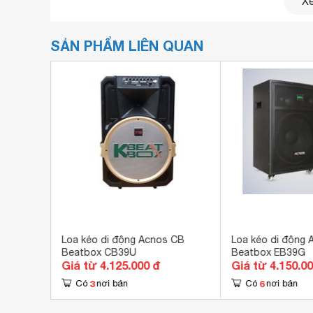
Xe
SẢN PHẨM LIÊN QUAN
Loa kéo di động Acnos CB
Loa kéo di động 
Beatbox CB39U
Beatbox EB39G
Giá từ 4.125.000 đ
Giá từ 4.150.0
3
6
Có
nơi bán
Có
nơi bán