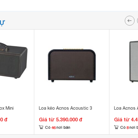
TỰ
x Mini
Loa kéo Acnos Acoustic 3
Loa Acnos 
00 đ
Giá từ 5.390.000 đ
Giá từ 4.
46
8
Có
nơi bán
Có
nơi 