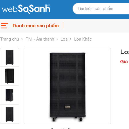
Danh mục sản phẩm
Trang chủ
Tivi - Âm thanh
Loa
Loa Khác
Lo
Giá 