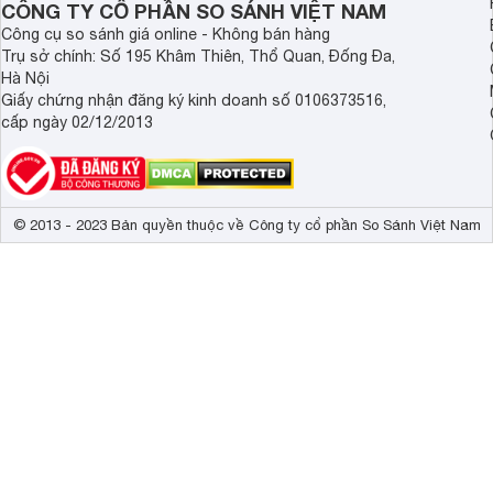
CÔNG TY CỔ PHẦN SO SÁNH VIỆT NAM
Với công suất linh hoạt từ 200 - 800W, loa kéo karaoke iC
Công cụ so sánh giá online - Không bán hàng
gian sử dụng, mang lại âm thanh mạnh mẽ và sắc nét. Đặc bi
Trụ sở chính: Số 195 Khâm Thiên, Thổ Quan, Đống Đa,
cho phép tăng cường công suất bass khi sử dụng ngoài trờ
Hà Nội
Giấy chứng nhận đăng ký kinh doanh số 0106373516,
cấp ngày 02/12/2013
© 2013 - 2023 Bản quyền thuộc về Công ty cổ phần So Sánh Việt Nam