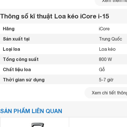
Xem thêm nộ
Thông số kĩ thuật Loa kéo iCore i-15
Hãng
iCore 
Sản xuất tại
Trung Quốc 
Loại loa
Loa kéo 
Tổng công suất
800 W
Chất liệu loa
Gỗ 
Thời gian sử dụng
5-7 giờ 
Thời gian sạc
6 giờ 
Xem chi tiết thông
Tiện ích
Trang bị hệ t
SẢN PHẨM LIÊN QUAN
Kết nối không dây
Bluetooth 4.0
Kết nối khác
AUX in/out, U