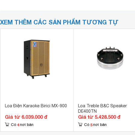
XEM THÊM CÁC SẢN PHẨM TƯƠNG TỰ
Loa Điện Karaoke Birici MX-900
Loa Treble B&C Speaker
DE400TN
Giá từ 6.039.000 đ
Giá từ 5.428.500 đ
4
5
Có
nơi bán
Có
nơi bán