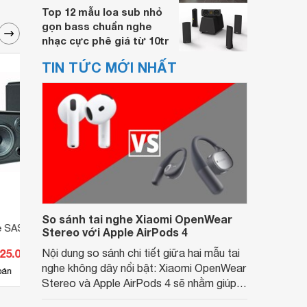
Top 12 mẫu loa sub nhỏ
gọn bass chuẩn nghe
nhạc cực phê giá từ 10tr
TIN TỨC MỚI NHẤT
So sánh tai nghe Xiaomi OpenWear
e SAS S-500
Loa kéo Sumico SU1905
Loa 
Stereo với Apple AirPods 4
125.000 đ
Nội dung so sánh chi tiết giữa hai mẫu tai
Giá từ 3.150.000 đ
Giá 
nghe không dây nổi bật: Xiaomi OpenWear
12
bán
Có
nơi bán
Có
Stereo và Apple AirPods 4 sẽ nhằm giúp
người dùng đưa ra lựa chọn phù hợp nhất