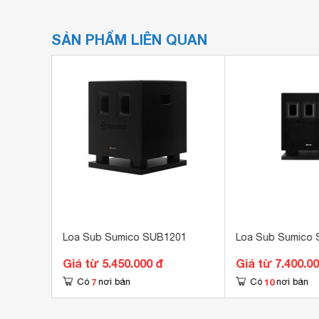
SẢN PHẨM LIÊN QUAN
08
Loa Sub Sumico SUB1201
Loa Sub Sumico
Giá từ 5.450.000 đ
Giá từ 7.400.0
7
10
Có
nơi bán
Có
nơi bán