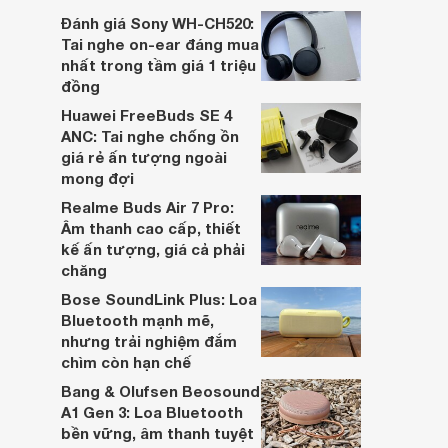
dựa trên nhu cầu và sở thích cá nhân. Cả
Đánh giá Sony WH-CH520:
hai đều là sản phẩm chất lượng cao,
Tai nghe on-ear đáng mua
nhưng hướng tới đối tượng khách hàng
nhất trong tầm giá 1 triệu
khác nhau.
đồng
Huawei FreeBuds SE 4
ANC: Tai nghe chống ồn
giá rẻ ấn tượng ngoài
mong đợi
Realme Buds Air 7 Pro:
Âm thanh cao cấp, thiết
kế ấn tượng, giá cả phải
chăng
Bose SoundLink Plus: Loa
Bluetooth mạnh mẽ,
nhưng trải nghiệm đắm
chìm còn hạn chế
Bang & Olufsen Beosound
A1 Gen 3: Loa Bluetooth
bền vững, âm thanh tuyệt