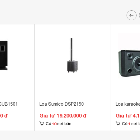
 SUB1501
Loa Sumico DSP2150
Loa karaok
00 đ
Giá từ 19.200.000 đ
Giá từ 4.
10
1
Có
nơi bán
Có
nơi 