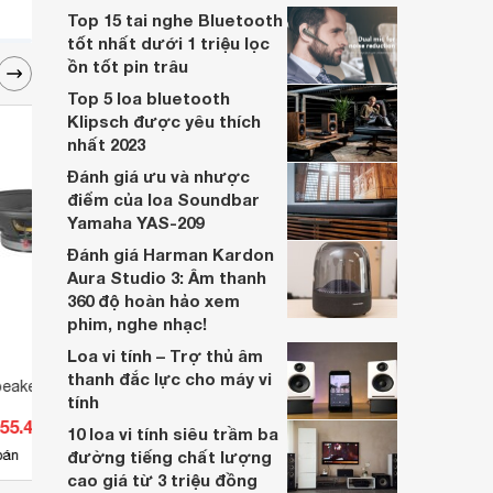
người dùng đánh giá tốt về cả chất lượng
Top 15 tai nghe Bluetooth
và giá thành. Sản phẩm là một trong
tốt nhất dưới 1 triệu lọc
những sự lựa chọn tuyệt vời để kết hợp
ồn tốt pin trâu
với các hệ thống âm thanh hiện
Top 5 loa bluetooth
Klipsch được yêu thích
nhất 2023
Đánh giá ưu và nhược
điểm của loa Soundbar
Yamaha YAS-209
Đánh giá Harman Kardon
Aura Studio 3: Âm thanh
360 độ hoàn hảo xem
phim, nghe nhạc!
Loa vi tính – Trợ thủ âm
thanh đắc lực cho máy vi
eakers 12PLB76
Loa cột Bosch LBC3201/00
Loa 
tính
055.400 đ
Giá từ 9.350.000 đ
Giá 
10 loa vi tính siêu trầm ba
1
bán
đường tiếng chất lượng
Có
nơi bán
Có
cao giá từ 3 triệu đồng