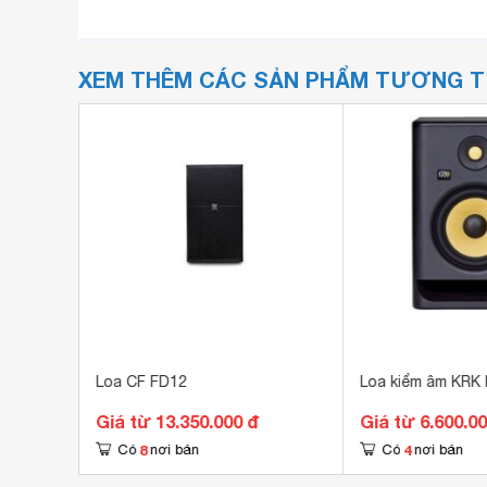
XEM THÊM CÁC SẢN PHẨM TƯƠNG 
s K-360
Loa CF FD12
Loa kiểm âm KRK 
Giá từ 13.350.000 đ
Giá từ 6.600.0
8
4
Có
nơi bán
Có
nơi bán