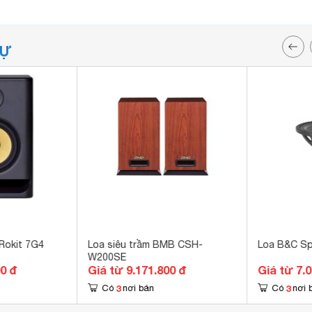
TỰ
Rokit 7G4
Loa siêu trầm BMB CSH-
Loa B&C Sp
W200SE
00 đ
Giá từ 9.171.800 đ
Giá từ 7.
3
3
Có
nơi bán
Có
nơi 