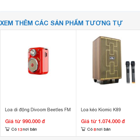
XEM THÊM CÁC SẢN PHẨM TƯƠNG TỰ
Loa di động Divoom Beetles FM
Loa kéo Kiomic K89
Giá từ 990.000 đ
Giá từ 1.074.000 đ
13
8
Có
nơi bán
Có
nơi bán