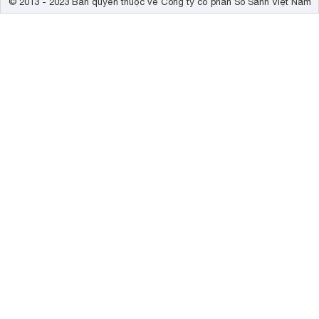
© 2013 - 2023 Bản quyền thuộc về Công ty cổ phần So Sánh Việt Nam