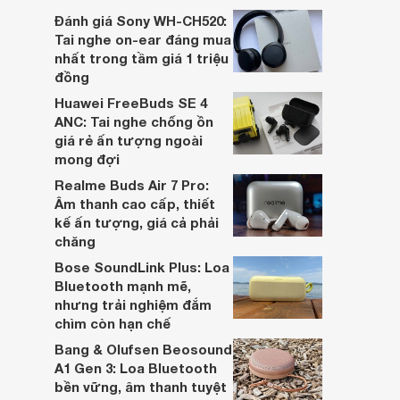
dựa trên nhu cầu và sở thích cá nhân. Cả
Đánh giá Sony WH-CH520:
hai đều là sản phẩm chất lượng cao,
Tai nghe on-ear đáng mua
nhưng hướng tới đối tượng khách hàng
nhất trong tầm giá 1 triệu
khác nhau.
đồng
Huawei FreeBuds SE 4
ANC: Tai nghe chống ồn
giá rẻ ấn tượng ngoài
mong đợi
Realme Buds Air 7 Pro:
Âm thanh cao cấp, thiết
kế ấn tượng, giá cả phải
chăng
Bose SoundLink Plus: Loa
Bluetooth mạnh mẽ,
nhưng trải nghiệm đắm
chìm còn hạn chế
Bang & Olufsen Beosound
A1 Gen 3: Loa Bluetooth
bền vững, âm thanh tuyệt