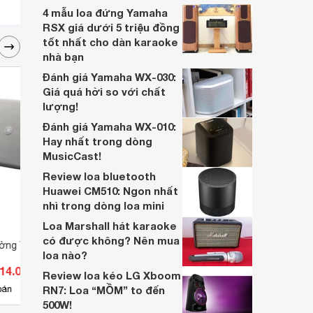
loa này hay không?
4 mẫu loa đứng Yamaha
RSX giá dưới 5 triệu đồng
tốt nhất cho dàn karaoke
nhà bạn
Đánh giá Yamaha WX-030:
Giá quá hời so với chất
lượng!
Đánh giá Yamaha WX-010:
Hay nhất trong dòng
MusicCast!
Review loa bluetooth
Huawei CM510: Ngon nhất
nhì trong dòng loa mini
Loa Marshall hát karaoke
có được không? Nên mua
ường Yamaha
Loa Bluetooth Yamaha WS-X1A
Loa 
loa nào?
214.000 đ
Giá từ 4.609.000 đ
Giá 
Review loa kéo LG Xboom
1
bán
RN7: Loa “MỒM” to đến
Có
nơi bán
Có
500W!