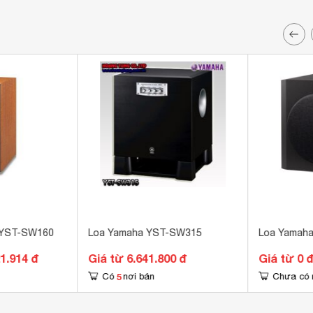
 YST-SW160
Loa Yamaha YST-SW315
Loa Yamah
1.914 đ
Giá từ 6.641.800 đ
Giá từ 0 
5
Có
nơi bán
Chưa có 