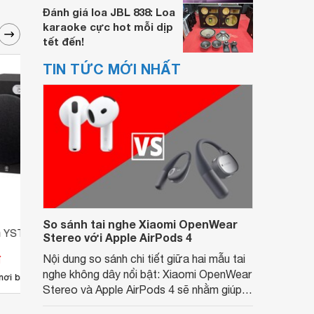
Đánh giá loa JBL 838: Loa
karaoke cực hot mỗi dịp
tết đến!
TIN TỨC MỚI NHẤT
So sánh tai nghe Xiaomi OpenWear
a YST-RSW300
Loa Sub Yamaha SW320
Loa 
Stereo với Apple AirPods 4
đ
Nội dung so sánh chi tiết giữa hai mẫu tai
Giá từ 0 đ
Giá 
nghe không dây nổi bật: Xiaomi OpenWear
nơi bán
Chưa có nơi bán
Có
Stereo và Apple AirPods 4 sẽ nhằm giúp
người dùng đưa ra lựa chọn phù hợp nhất