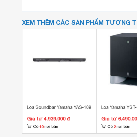
XEM THÊM CÁC SẢN PHẨM TƯƠNG 
 VXS10S
Loa Soundbar Yamaha YAS-109
Loa Yamaha YST
Giá từ 4.939.000 đ
Giá từ 6.490.0
10
2
Có
nơi bán
Có
nơi bán