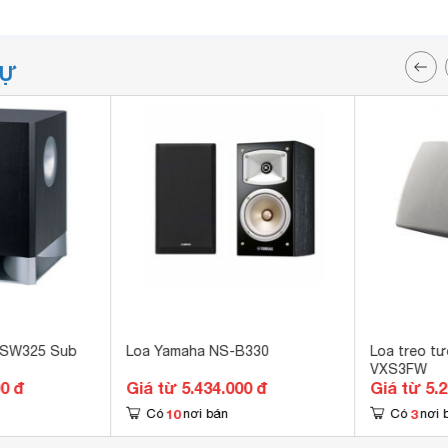
TỰ
-SW325 Sub
Loa Yamaha NS-B330
Loa treo t
VXS3FW
00 đ
Giá từ 5.434.000 đ
Giá từ 5.
10
3
Có
nơi bán
Có
nơi 