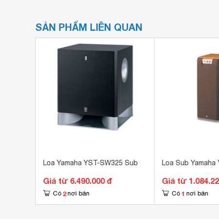
SẢN PHẨM LIÊN QUAN
8V
Loa Yamaha YST-SW325 Sub
Loa Sub Yamaha
Giá từ 6.490.000 đ
Giá từ 1.084.22
2
1
Có
nơi bán
Có
nơi bán