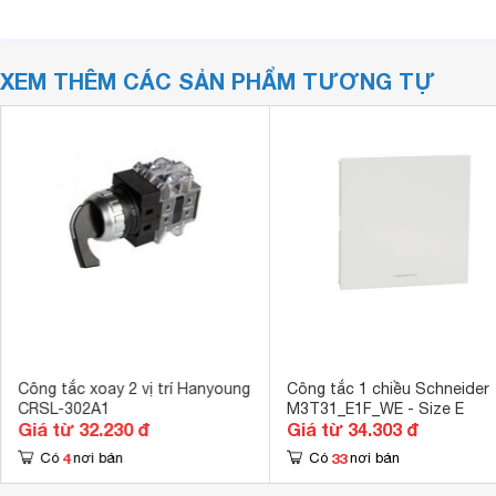
XEM THÊM CÁC SẢN PHẨM TƯƠNG TỰ
Công tắc xoay 2 vị trí Hanyoung
Công tắc 1 chiều Schneider
CRSL-302A1
M3T31_E1F_WE - Size E
Giá từ 32.230 đ
Giá từ 34.303 đ
4
33
Có
nơi bán
Có
nơi bán