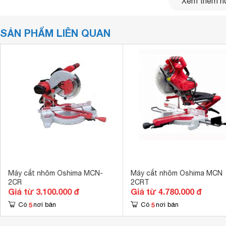
Xem thêm nộ
SẢN PHẨM LIÊN QUAN
Máy cắt nhôm Oshima MCN-
Máy cắt nhôm Oshima MCN
2CR
2CRT
Giá từ 3.100.000 đ
Giá từ 4.780.000 đ
5
5
Có
nơi bán
Có
nơi bán
cho khả năng làm việc như sau:
70 x 140 mm tại góc 0 độ / 0 độ