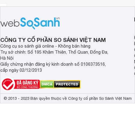
70 x 89 mm tại góc 45 độ / 0 độ
48 x 121 mm tại góc 0 độ/ 45 độ
48/89 mm tại góc 45 độ / 45 độ
Máy cắt nhôm dùng điện cắm trực tiếp cho khả năng làm vi
nhôm và gang chắc chắn với lớp vỏ được sơn công nghệ tĩnh
CÔNG TY CỔ PHẦN SO SÁNH VIỆT NAM
Tay cầm êm, có tích hợp cò bóp dễ tùy chỉnh. Máy vận hà
Công cụ so sánh giá online - Không bán hàng
kính 255mm, dày 3.5cm. Máy có vị trí dừng 0.15, 22.5, 31.6 
Trụ sở chính: Số 195 Khâm Thiên, Thổ Quan, Đống Đa,
Hà Nội
Túi hút bụi có kích thước 8 x 17 mm giúp thu gom bụi sạch
Giấy chứng nhận đăng ký kinh doanh số 0106373516,
cấp ngày 02/12/2013
Lưu ý:
Hình ảnh sản phẩm chỉ có tính chất minh họa, chi ti
phẩm thực tế.
Xem toàn bộ nội dung
© 2013 - 2023 Bản quyền thuộc về Công ty cổ phần So Sánh Việt Nam