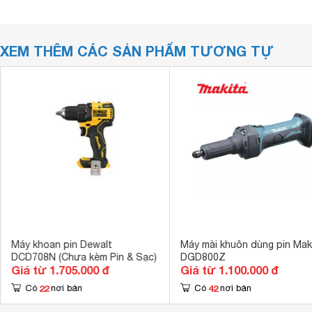
XEM THÊM CÁC SẢN PHẨM TƯƠNG TỰ
Máy khoan pin Dewalt
Máy mài khuôn dùng pin Mak
DCD708N (Chưa kèm Pin & Sạc)
DGD800Z
Giá từ 1.705.000 đ
Giá từ 1.100.000 đ
22
42
Có
nơi bán
Có
nơi bán