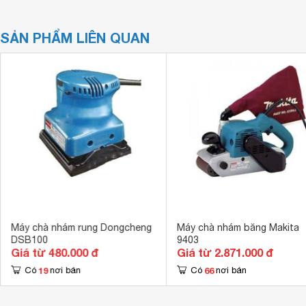
SẢN PHẨM LIÊN QUAN
Máy chà nhám rung Dongcheng
Máy chà nhám băng Makita
DSB100
9403
Giá từ 480.000 đ
Giá từ 2.871.000 đ
19
66
Có
nơi bán
Có
nơi bán