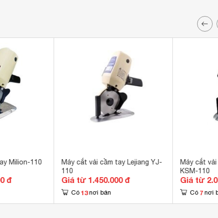
ay Milion-110
Máy cắt vải cầm tay Lejiang YJ-
Máy cắt vải
110
KSM-110
00 đ
Giá từ 1.450.000 đ
Giá từ 2.
13
7
Có
nơi bán
Có
nơi 