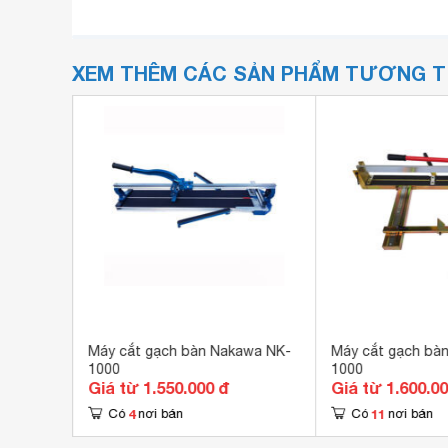
XEM THÊM CÁC SẢN PHẨM TƯƠNG 
-9351
Máy cắt gạch bàn Nakawa NK-
Máy cắt gạch bà
1000
1000
Giá từ 1.550.000 đ
Giá từ 1.600.0
4
11
Có
nơi bán
Có
nơi bán