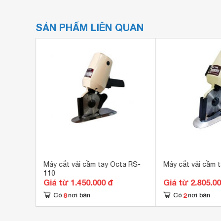
SẢN PHẨM LIÊN QUAN
afuji
Máy cắt vải cầm tay Octa RS-
Máy cắt vải cầm t
110
Giá từ 1.450.000 đ
Giá từ 2.805.0
8
2
Có
nơi bán
Có
nơi bán