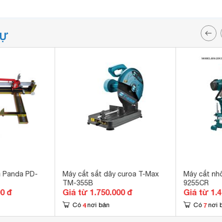
TỰ
n Panda PD-
Máy cắt sắt dây curoa T-Max
Máy cắt n
TM-355B
9255CR
00 đ
Giá từ 1.750.000 đ
Giá từ 1.
4
7
Có
nơi bán
Có
nơi 