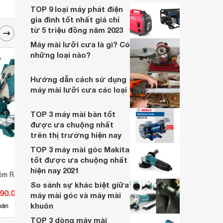
model dưới đây sẽ là lựa chọn phù hợp
TOP 9 loại máy phát điện
cho bạn.
gia đình tốt nhất giá chỉ
từ 5 triệu đồng năm 2023
Máy mài lưỡi cưa là gì? Có
những loại nào?
Hướng dẫn cách sử dụng
máy mài lưỡi cưa các loại
TOP 3 máy mài bàn tốt
được ưa chuộng nhất
trên thị trường hiện nay
TOP 3 máy mài góc Makita
tốt được ưa chuộng nhất
hiện nay 2021
hôm Romano RM-
Máy cắt cầm tay 18V Stanley
Bàn c
STCT1830-KR
QC 8
So sánh sự khác biệt giữa
490.000 đ
Giá từ 1.690.000 đ
Giá 
máy mài góc và máy mài
khuôn
15
bán
Có
nơi bán
Có
TOP 3 dòng máy mài