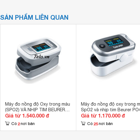
SẢN PHẨM LIÊN QUAN
Máy đo nồng độ Oxy trong máu
Máy đo nồng độ oxy trong 
(SPO2) VÀ NHỊP TIM BEURER
SpO2 và nhịp tim Beurer PO
Giá từ 1.540.000 đ
Giá từ 1.170.000 đ
P030
2
25
Có
nơi bán
Có
nơi bán